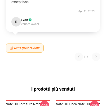
exceptional.
Apr 11, 2025
Evan
E
Verified owner
Write your review
1
/
1
I prodotti più venduti
Nate Hill Fornitura Nate Hill
Nate Hill Linea Nate Hill T-Shirt
-20%
-20%