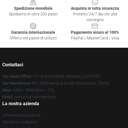
Spedizione mondiale
Acquista in tutta sicurezza
Spediamo in oltre 200 paesi
Protetto 24/7 dai clic alla
consegna
Garanzia internazionale
Pagamento sicuro al 100%
Offerto nel paese di utilizzo
PayPal / MasterCard / Visa
Contattaci
Our Head Office
: 611 N Brand Blvd, Glendale, CA 91203
Our Warehouse
: No. 8585 Nanjing Road, Hexi District, Tianjin
Hour
: 9AM – 5PM (Mon – Fri)
Email
: contact@nate-hill.shop
La nostra azienda
Informazioni su di noi
Termini e condizioni