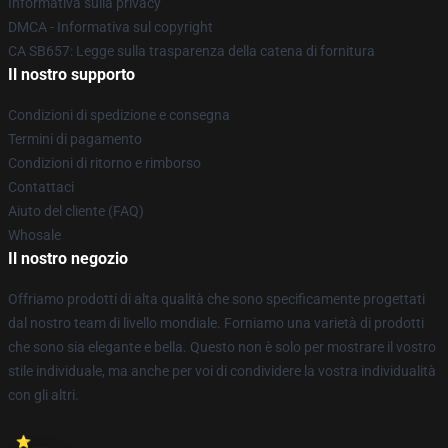
Informativa sulla privacy
DMCA - Informativa sul copyright
CA SB657: Legge sulla trasparenza della catena di fornitura
Il nostro supporto
Condizioni di spedizione e consegna
Termini di pagamento
Condizioni di ritorno e rimborso
Contattaci
Aiuto del cliente (FAQ)
Whosale
Il nostro negozio
Offriamo prodotti di alta qualità che sono specificamente progettati
dal nostro team di livello mondiale. Forniamo una varietà di prodotti
che sono sia elegante e bella. Questo non è solo per mostrare il vostro
stile individuale, ma anche per voi di condividere la vostra individualità
con gli altri.