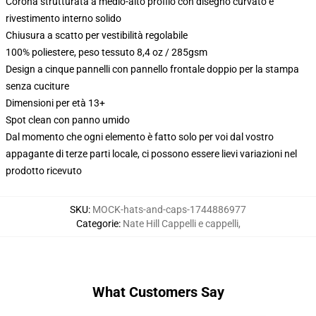
Corona strutturata a medio-alto profilo con disegno curvato e
rivestimento interno solido
Chiusura a scatto per vestibilità regolabile
100% poliestere, peso tessuto 8,4 oz / 285gsm
Design a cinque pannelli con pannello frontale doppio per la stampa
senza cuciture
Dimensioni per età 13+
Spot clean con panno umido
Dal momento che ogni elemento è fatto solo per voi dal vostro
appagante di terze parti locale, ci possono essere lievi variazioni nel
prodotto ricevuto
SKU
:
MOCK-hats-and-caps-1744886977
Categorie
:
Nate Hill Cappelli e cappelli
,
What Customers Say