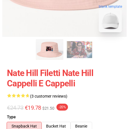
blank template
Nate Hill Filetti Nate Hill
Cappelli E Cappelli
(3 customer reviews)
€24.73
€19.78
-20%
$21.50
Type
Snapback Hat
Bucket Hat
Beanie