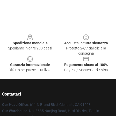
Footer
Spedizione mondiale
Acquista in tutta sicurezza
Spediamo in oltre 200 paesi
Protetto 24/7 dai clic alla
consegna
Garanzia internazionale
Pagamento sicuro al 100%
Offerto nel paese di utilizzo
PayPal / MasterCard / Visa
Contattaci
Our Head Office
: 611 N Brand Blvd, Glendale, CA 91203
Our Warehouse
: No. 8585 Nanjing Road, Hexi District, Tianjin