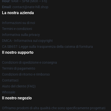
Hour
: 9AM – 5PM (Mon – Fri)
Email
: contact@nate-hill.shop
La nostra azienda
Informazioni su di noi
Termini e condizioni
Informativa sulla privacy
DMCA - Informativa sul copyright
CA SB657: Legge sulla trasparenza della catena di fornitura
Il nostro supporto
Condizioni di spedizione e consegna
Termini di pagamento
Condizioni di ritorno e rimborso
Contattaci
Aiuto del cliente (FAQ)
Whosale
Il nostro negozio
Offriamo prodotti di alta qualità che sono specificamente progettati