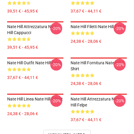
39,51 € - 45,95 €
37,67 € - 44,11 €
Nate Hill Attrezzatura Nate
Nate Hill Filetti Nate Hill T-Shirt
-20%
-20%
Hill Cappucci
24,38 € - 28,06 €
39,51 € - 45,95 €
Nate Hill Outfit Nate Hill Felpe
Nate Hill Fornitura Nate Hill T-
-20%
-20%
Shirt
37,67 € - 44,11 €
24,38 € - 28,06 €
Nate Hill Linea Nate Hill T-Shirt
Nate Hill Attrezzatura Nate
-20%
-20%
Hill Felpe
24,38 € - 28,06 €
37,67 € - 44,11 €