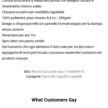
Corona strutturata a medio-alto profilo con disegno curvato e
rivestimento interno solido
Chiusura a scatto per vestibilità regolabile
100% poliestere, peso tessuto 8,4 oz / 285gsm
Design a cinque pannelli con pannello frontale doppio per la stampa
senza cuciture
Dimensioni per età 13+
Spot clean con panno umido
Dal momento che ogni elemento è fatto solo per voi dal vostro
appagante di terze parti locale, ci possono essere lievi variazioni nel
prodotto ricevuto
SKU
:
MOCK-hats-and-caps-1744886975
Categorie
:
Nate Hill Cappelli e cappelli
,
What Customers Say