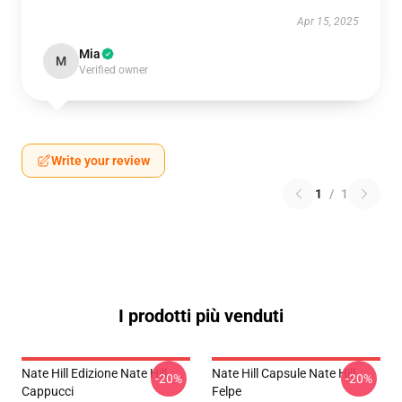
Apr 15, 2025
Mia
M
Verified owner
Write your review
1
/
1
I prodotti più venduti
Nate Hill Edizione Nate Hill
Nate Hill Capsule Nate Hill
-20%
-20%
Cappucci
Felpe