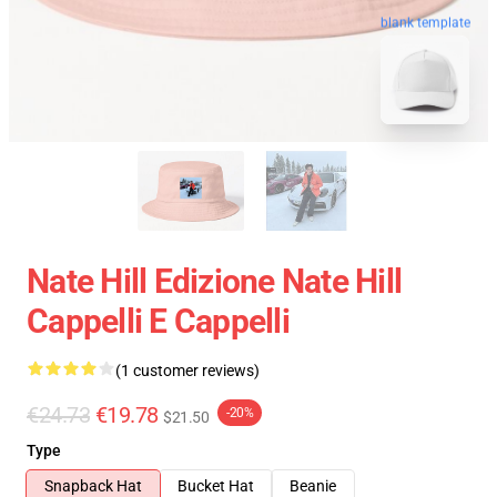
blank template
Nate Hill Edizione Nate Hill
Cappelli E Cappelli
(1 customer reviews)
€24.73
€19.78
-20%
$21.50
Type
Snapback Hat
Bucket Hat
Beanie