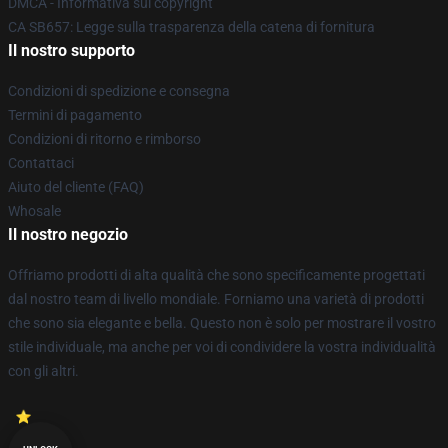
DMCA - Informativa sul copyright
CA SB657: Legge sulla trasparenza della catena di fornitura
Il nostro supporto
Condizioni di spedizione e consegna
Termini di pagamento
Condizioni di ritorno e rimborso
Contattaci
Aiuto del cliente (FAQ)
Whosale
Il nostro negozio
Offriamo prodotti di alta qualità che sono specificamente progettati
dal nostro team di livello mondiale. Forniamo una varietà di prodotti
che sono sia elegante e bella. Questo non è solo per mostrare il vostro
stile individuale, ma anche per voi di condividere la vostra individualità
con gli altri.