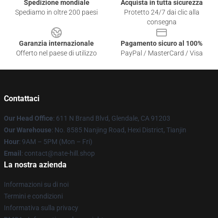
Spedizione mondiale
Acquista in tutta sicurezza
Spediamo in oltre 200 paesi
Protetto 24/7 dai clic alla
consegna
Garanzia internazionale
Pagamento sicuro al 100%
Offerto nel paese di utilizzo
PayPal / MasterCard / Visa
Contattaci
Our Head Office
: 611 N Brand Blvd, Glendale, CA 91203
Our Warehouse
: No. 8585 Nanjing Road, Hexi District, Tianjin
Hour
: 9AM – 5PM (Mon – Fri)
Email
: contact@nate-hill.shop
La nostra azienda
Informazioni su di noi
Termini e condizioni
Informativa sulla privacy