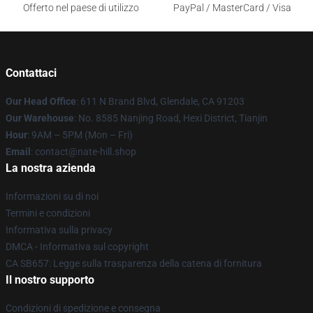
Offerto nel paese di utilizzo
PayPal / MasterCard / Visa
Contattaci
Our Head Office
: 611 N Brand Blvd, Glendale, CA 91203
Our Warehouse
: No. 8585 Nanjing Road, Hexi District, Tianjin
Hour
: 9AM – 5PM (Mon – Fri)
Email
: contact@nate-hill.shop
La nostra azienda
Informazioni su di noi
Termini e condizioni
Informativa sulla privacy
DMCA - Informativa sul copyright
CA SB657: Legge sulla trasparenza della catena di fornitura
Il nostro supporto
Condizioni di spedizione e consegna