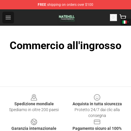
FREE
shipping on orders over $100
Nate Hill Shop - Official Nate Hill Merchandise Store
Open menu
Commercio all'ingrosso
Footer
Spedizione mondiale
Acquista in tutta sicurezza
Spediamo in oltre 200 paesi
Protetto 24/7 dai clic alla
consegna
Garanzia internazionale
Pagamento sicuro al 100%