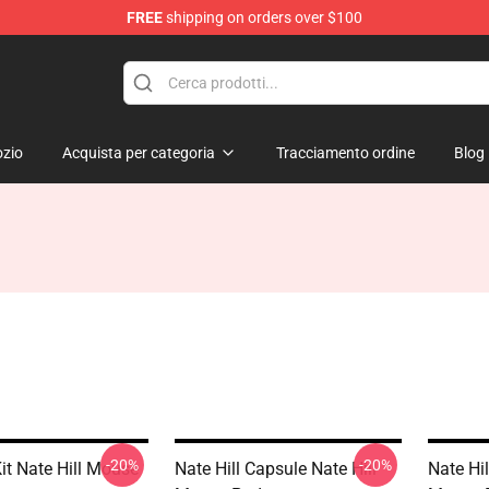
FREE
shipping on orders over $100
zio
Acquista per categoria
Tracciamento ordine
Blog
-20%
-20%
Kit Nate Hill Mouse
Nate Hill Capsule Nate Hill
Nate Hil