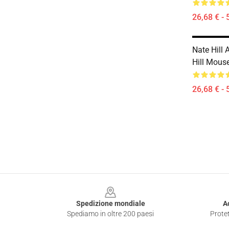
26,68 € - 
Nate Hill 
Hill Mous
26,68 € - 
Footer
Spedizione mondiale
A
Spediamo in oltre 200 paesi
Protet