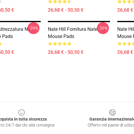
50,50 €
26,68 € - 50,50 €
26,68 € 
-20%
-20%
Attrezzatura Nate
Nate Hill Fornitura Nate Hill
Nate Hil
e Pads
Mouse Pads
Mouse 
50,50 €
26,68 € - 50,50 €
26,68 € 
cquista in tutta sicurezza
Garanzia internazional
to 24/7 dai clic alla consegna
Offerto nel paese di utiliz