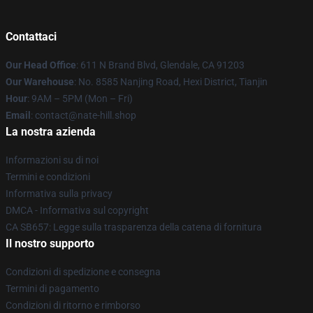
Contattaci
Our Head Office
: 611 N Brand Blvd, Glendale, CA 91203
Our Warehouse
: No. 8585 Nanjing Road, Hexi District, Tianjin
Hour
: 9AM – 5PM (Mon – Fri)
Email
: contact@nate-hill.shop
La nostra azienda
Informazioni su di noi
Termini e condizioni
Informativa sulla privacy
DMCA - Informativa sul copyright
CA SB657: Legge sulla trasparenza della catena di fornitura
Il nostro supporto
Condizioni di spedizione e consegna
Termini di pagamento
Condizioni di ritorno e rimborso