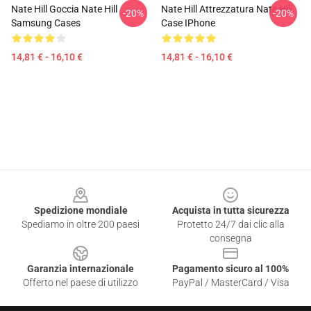
Nate Hill Goccia Nate Hill
Nate Hill Attrezzatura Nate Hill
-20%
-20%
Samsung Cases
Case IPhone
14,81 € - 16,10 €
14,81 € - 16,10 €
Footer
Spedizione mondiale
Acquista in tutta sicurezza
Spediamo in oltre 200 paesi
Protetto 24/7 dai clic alla
consegna
Garanzia internazionale
Pagamento sicuro al 100%
Offerto nel paese di utilizzo
PayPal / MasterCard / Visa