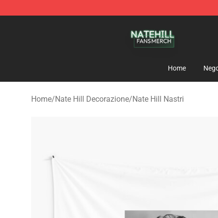
Nate Hill Shop - Official Nate Hill Merchandise Store
Home
Nego
Home
/
Nate Hill Decorazione
/
Nate Hill Nastri