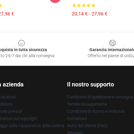
27,96 €
20,14 € - 27,96 €
cquista in tutta sicurezza
Garanzia internazional
to 24/7 dai clic alla consegna
Offerto nel paese di utiliz
a azienda
Il nostro supporto
su di noi
Condizioni di spedizione e consegna
dizioni
Termini di pagamento
ulla privacy
Condizioni di ritorno e rimborso
mativa sul copyright
Contattaci
gge sulla trasparenza della catena
Aiuto del cliente (FAQ)
Whosale