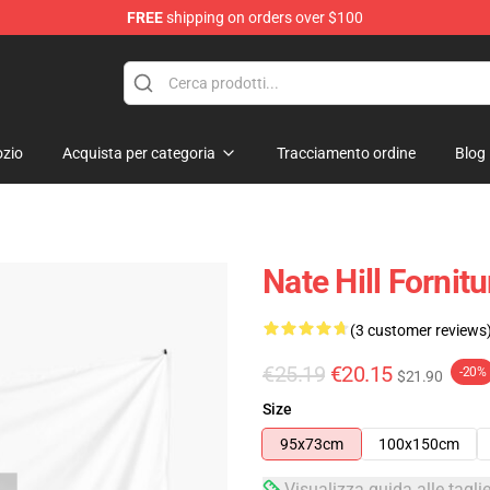
FREE
shipping on orders over $100
zio
Acquista per categoria
Tracciamento ordine
Blog
Nate Hill Fornitu
(3 customer reviews
€25.19
€20.15
-20%
$21.90
Size
95x73cm
100x150cm
Visualizza guida alle tagli