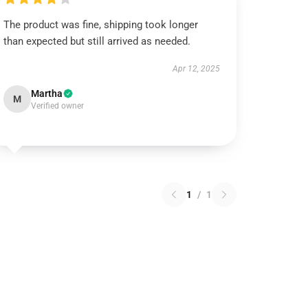
The product was fine, shipping took longer
than expected but still arrived as needed.
Apr 12, 2025
Martha
M
Verified owner
1
/
1