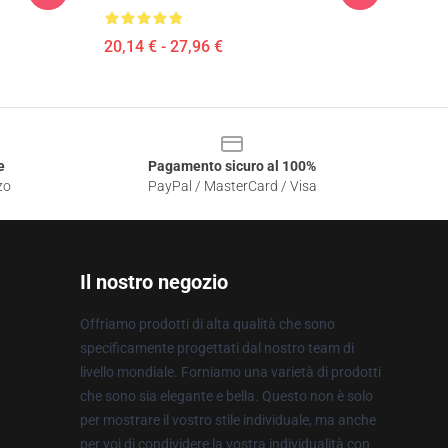
20,14 € - 27,96 €
e
Pagamento sicuro al 100%
zo
PayPal / MasterCard / Visa
Il nostro negozio
Offriamo prodotti di alta qualità che sono
specificamente progettati dal nostro team di
livello mondiale. Forniamo una varietà di prodotti
che sono sia elegante e bella. Questo non è solo
per mostrare il vostro stile individuale, ma anche
per voi di condividere la vostra individualità con