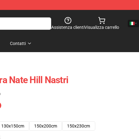
Assistenza clienti
Visualizza carrello
Contatti
ra Nate Hill Nastri
)
130x150cm
150x200cm
150x230cm
e