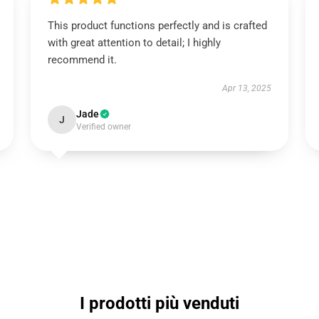
This product functions perfectly and is crafted
with great attention to detail; I highly
recommend it.
Apr 13, 2025
Jade
J
Verified owner
I prodotti più venduti