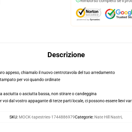
Rimborso completo se il pro
Descrizione
ro appeso, chiamalo il nuovo centrotavola del tuo arredamento
e, stampato per voi quando ordinate
ea asciutta o asciutta bassa, non stirare o candeggina
voi dal vostro appagante di terze parti locale, ci possono essere lievi var
SKU
:
MOCK-tapestries-1744886979
Categorie
:
Nate Hill Nastri
,