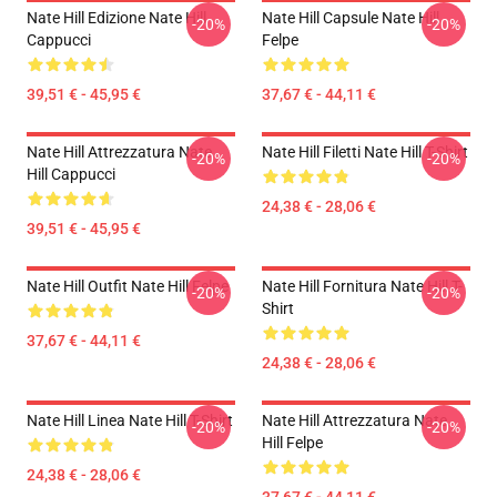
Nate Hill Edizione Nate Hill
Nate Hill Capsule Nate Hill
-20%
-20%
Cappucci
Felpe
39,51 € - 45,95 €
37,67 € - 44,11 €
Nate Hill Attrezzatura Nate
Nate Hill Filetti Nate Hill T-Shirt
-20%
-20%
Hill Cappucci
24,38 € - 28,06 €
39,51 € - 45,95 €
Nate Hill Outfit Nate Hill Felpe
Nate Hill Fornitura Nate Hill T-
-20%
-20%
Shirt
37,67 € - 44,11 €
24,38 € - 28,06 €
Nate Hill Linea Nate Hill T-Shirt
Nate Hill Attrezzatura Nate
-20%
-20%
Hill Felpe
24,38 € - 28,06 €