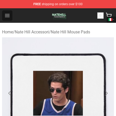
FREE
shipping on orders over $100
Nate Hill Shop - Official Nate Hill Merchandise Store
Open menu
Home
/
Nate Hill Accessori
/
Nate Hill Mouse Pads