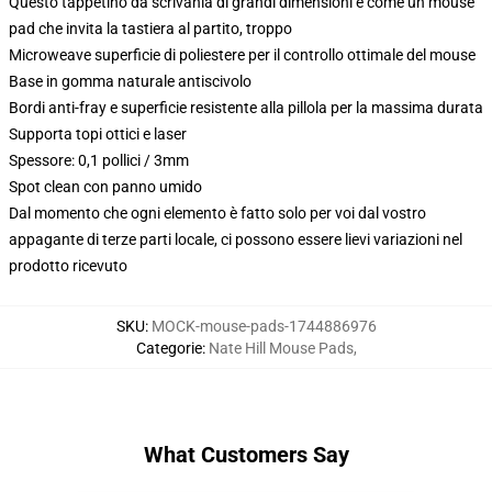
Questo tappetino da scrivania di grandi dimensioni è come un mouse
pad che invita la tastiera al partito, troppo
Microweave superficie di poliestere per il controllo ottimale del mouse
Base in gomma naturale antiscivolo
Bordi anti-fray e superficie resistente alla pillola per la massima durata
Supporta topi ottici e laser
Spessore: 0,1 pollici / 3mm
Spot clean con panno umido
Dal momento che ogni elemento è fatto solo per voi dal vostro
appagante di terze parti locale, ci possono essere lievi variazioni nel
prodotto ricevuto
SKU
:
MOCK-mouse-pads-1744886976
Categorie
:
Nate Hill Mouse Pads
,
What Customers Say