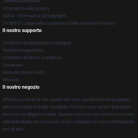
Termini e condizioni
Informativa sulla privacy
DMCA - Informativa sul copyright
CA SB657: Legge sulla trasparenza della catena di fornitura
Il nostro supporto
Condizioni di spedizione e consegna
Termini di pagamento
Condizioni di ritorno e rimborso
Contattaci
Aiuto del cliente (FAQ)
Whosale
Il nostro negozio
Offriamo prodotti di alta qualità che sono specificamente progettati
dal nostro team di livello mondiale. Forniamo una varietà di prodotti
che sono sia elegante e bella. Questo non è solo per mostrare il vostro
stile individuale, ma anche per voi di condividere la vostra individualità
con gli altri.