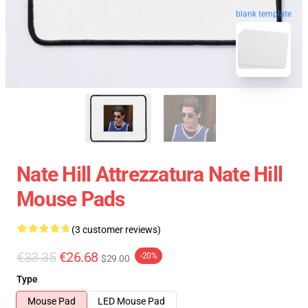
blank template
Nate Hill Attrezzatura Nate Hill
Mouse Pads
(3 customer reviews)
€33.35
€26.68
-20%
$29.00
Type
Mouse Pad
LED Mouse Pad