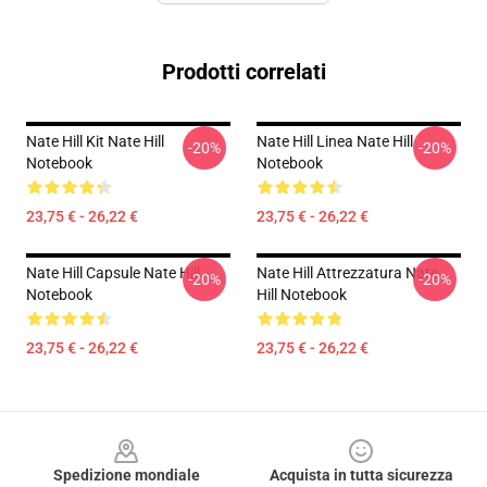
Prodotti correlati
Nate Hill Kit Nate Hill
Nate Hill Linea Nate Hill
-20%
-20%
Notebook
Notebook
23,75 € - 26,22 €
23,75 € - 26,22 €
Nate Hill Capsule Nate Hill
Nate Hill Attrezzatura Nate
-20%
-20%
Notebook
Hill Notebook
23,75 € - 26,22 €
23,75 € - 26,22 €
Footer
Spedizione mondiale
Acquista in tutta sicurezza