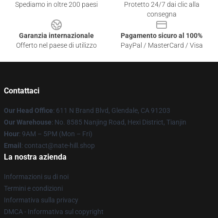
Spediamo in oltre 200 paesi
Protetto 24/7 dai clic alla
consegna
Garanzia internazionale
Pagamento sicuro al 100%
Offerto nel paese di utilizzo
PayPal / MasterCard / Visa
Contattaci
Our Head Office
: 611 N Brand Blvd, Glendale, CA 91203
Our Warehouse
: No. 8585 Nanjing Road, Hexi District, Tianjin
Hour
: 9AM – 5PM (Mon – Fri)
Email
: contact@nate-hill.shop
La nostra azienda
Informazioni su di noi
Termini e condizioni
Informativa sulla privacy
DMCA - Informativa sul copyright