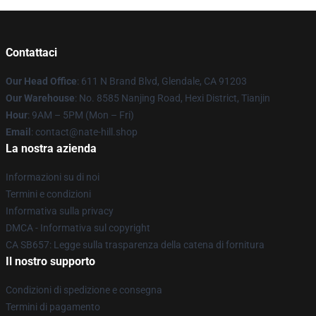
Contattaci
Our Head Office
: 611 N Brand Blvd, Glendale, CA 91203
Our Warehouse
: No. 8585 Nanjing Road, Hexi District, Tianjin
Hour
: 9AM – 5PM (Mon – Fri)
Email
: contact@nate-hill.shop
La nostra azienda
Informazioni su di noi
Termini e condizioni
Informativa sulla privacy
DMCA - Informativa sul copyright
CA SB657: Legge sulla trasparenza della catena di fornitura
Il nostro supporto
Condizioni di spedizione e consegna
Termini di pagamento