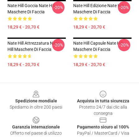
Nate Hill Goccia Nate Hill
Nate Hill Edizione Nate Hill
-20%
-20%
Maschere Di Faccia
Maschere Di Faccia
18,29 € - 20,70 €
18,29 € - 20,70 €
Nate Hill Attrezzatura Nate
Nate Hill Capsule Nate Hill
-20%
-20%
Hill Maschere Di Faccia
Maschere Di Faccia
18,29 € - 20,70 €
18,29 € - 20,70 €
Footer
Spedizione mondiale
Acquista in tutta sicurezza
Spediamo in oltre 200 paesi
Protetto 24/7 dai clic alla
consegna
Garanzia internazionale
Pagamento sicuro al 100%
Offerto nel paese di utilizzo
PayPal / MasterCard / Visa