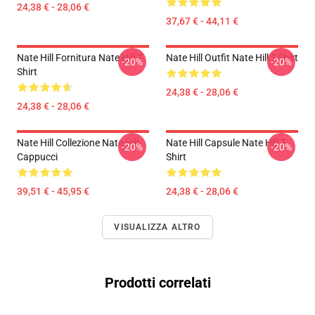
24,38 € - 28,06 €
37,67 € - 44,11 €
Nate Hill Fornitura Nate Hill T-
Nate Hill Outfit Nate Hill T-Shirt
-20%
-20%
Shirt
24,38 € - 28,06 €
24,38 € - 28,06 €
Nate Hill Collezione Nate Hill
Nate Hill Capsule Nate Hill T-
-20%
-20%
Cappucci
Shirt
39,51 € - 45,95 €
24,38 € - 28,06 €
VISUALIZZA ALTRO
Prodotti correlati