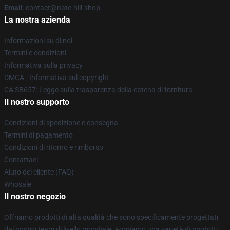
Email
: contact@nate-hill.shop
La nostra azienda
Informazioni su di noi
Termini e condizioni
Informativa sulla privacy
DMCA - Informativa sul copyright
CA SB657: Legge sulla trasparenza della catena di fornitura
Il nostro supporto
Condizioni di spedizione e consegna
Termini di pagamento
Condizioni di ritorno e rimborso
Contattaci
Aiuto del cliente (FAQ)
Whosale
Il nostro negozio
Offriamo prodotti di alta qualità che sono specificamente progettati
dal nostro team di livello mondiale. Forniamo una varietà di prodotti