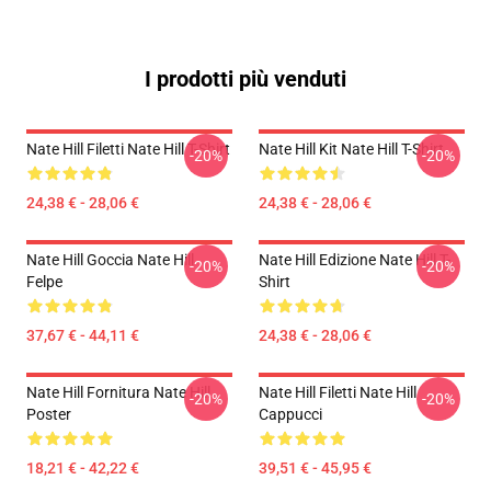
I prodotti più venduti
Nate Hill Filetti Nate Hill T-Shirt
Nate Hill Kit Nate Hill T-Shirt
-20%
-20%
24,38 € - 28,06 €
24,38 € - 28,06 €
Nate Hill Goccia Nate Hill
Nate Hill Edizione Nate Hill T-
-20%
-20%
Felpe
Shirt
37,67 € - 44,11 €
24,38 € - 28,06 €
Nate Hill Fornitura Nate Hill
Nate Hill Filetti Nate Hill
-20%
-20%
Poster
Cappucci
18,21 € - 42,22 €
39,51 € - 45,95 €