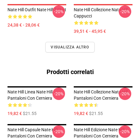
Nate Hill Outfit Nate Hill T-Shirt
Nate Hill Collezione Nate Hill
-20%
-20%
Cappucci
24,38 € - 28,06 €
39,51 € - 45,95 €
VISUALIZZA ALTRO
Prodotti correlati
Nate Hill Linea Nate Hill
Nate Hill Collezione Nate Hill
-20%
-20%
Pantaloni Con Cerniera
Pantaloni Con Cerniera
19,82 €
$21.55
19,82 €
$21.55
Nate Hill Capsule Nate Hill
Nate Hill Edizione Nate Hill
-20%
-20%
Pantaloni Con Cerniera
Pantaloni Con Cerniera