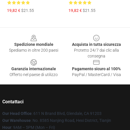
19,82 €
$21.55
19,82 €
$21.55
Footer
Spedizione mondiale
Acquista in tutta sicurezza
Spediamo in oltre 200 paesi
Protetto 24/7 dai clic alla
consegna
Garanzia internazionale
Pagamento sicuro al 100%
Offerto nel paese di utilizzo
PayPal / MasterCard / Visa
Contattaci
Our Head Office
: 611 N Brand Blvd, Glendale, CA 91203
Our Warehouse
: No. 8585 Nanjing Road, Hexi District, Tianjin
Hour
: 9AM – 5PM (Mon – Fri)