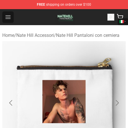
FREE
shipping on orders over $100
Nate Hill Shop - Official Nate Hill Merchandise Store
Open menu
Home
/
Nate Hill Accessori
/
Nate Hill Pantaloni con cerniera