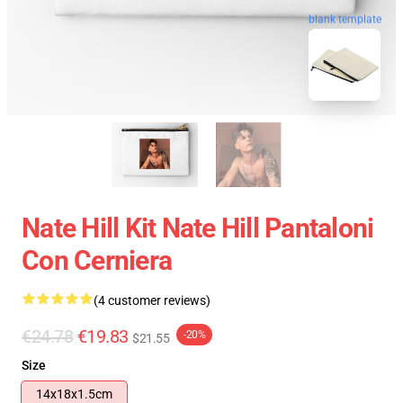
blank template
Nate Hill Kit Nate Hill Pantaloni
Con Cerniera
(4 customer reviews)
€24.78
€19.83
-20%
$21.55
Size
14x18x1.5cm