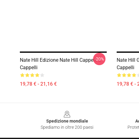
-20%
Nate Hill Edizione Nate Hill Cappelli E
Nate Hill 
Cappelli
Cappelli
19,78 € - 21,16 €
19,78 € - 
Footer
Spedizione mondiale
A
Spediamo in oltre 200 paesi
Protet