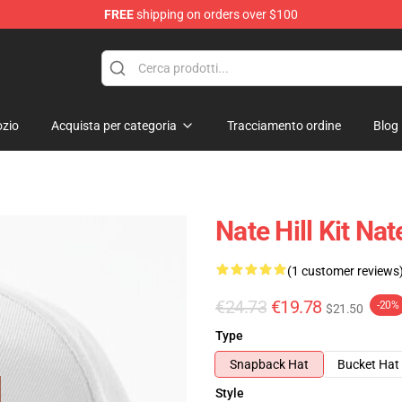
FREE
shipping on orders over $100
zio
Acquista per categoria
Tracciamento ordine
Blog
Nate Hill Kit Nat
(1 customer reviews
€24.73
€19.78
-20%
$21.50
Type
Snapback Hat
Bucket Hat
Style