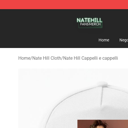
Nate Hill Shop - Official Nate Hill Merchandise Store
Home
Nego
Home
/
Nate Hill Cloth
/
Nate Hill Cappelli e cappelli