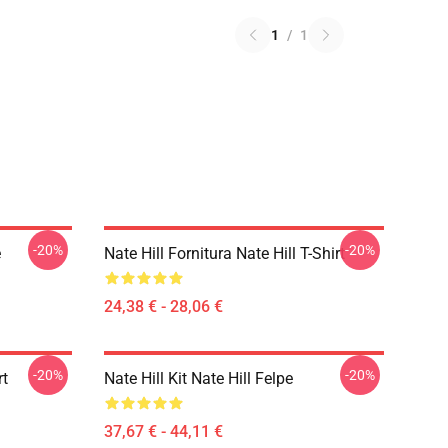
1
/
1
-20%
-20%
e
Nate Hill Fornitura Nate Hill T-Shirt
24,38 € - 28,06 €
-20%
-20%
rt
Nate Hill Kit Nate Hill Felpe
37,67 € - 44,11 €