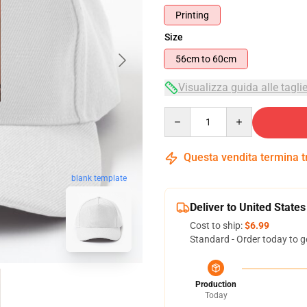
Printing
Size
56cm to 60cm
Visualizza guida alle tagli
Quantity
Questa vendita termina 
blank template
Deliver to United States
Cost to ship:
$6.99
Standard - Order today to g
Production
Today