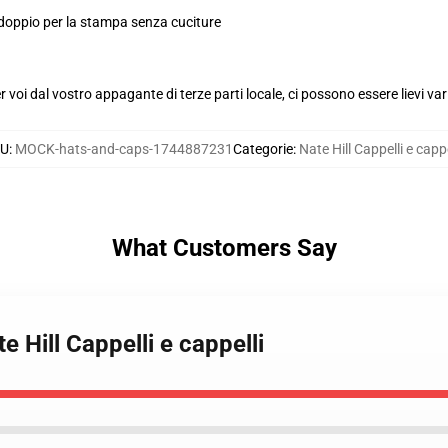
 doppio per la stampa senza cuciture
voi dal vostro appagante di terze parti locale, ci possono essere lievi var
U
:
MOCK-hats-and-caps-1744887231
Categorie
:
Nate Hill Cappelli e cappe
What Customers Say
te Hill Cappelli e cappelli