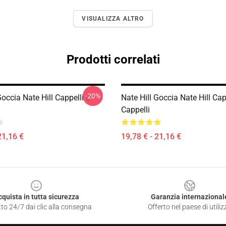
VISUALIZZA ALTRO
Prodotti correlati
-20%
Goccia Nate Hill Cappelli E
Nate Hill Goccia Nate Hill Cap
Cappelli
21,16 €
19,78 € - 21,16 €
cquista in tutta sicurezza
Garanzia internazional
to 24/7 dai clic alla consegna
Offerto nel paese di utiliz