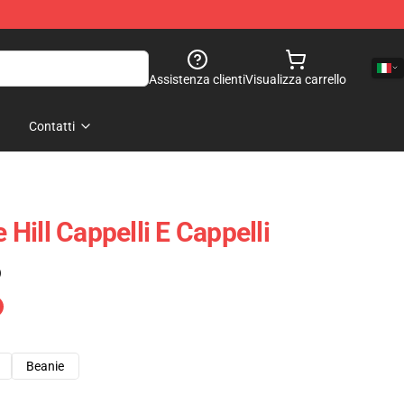
Assistenza clienti
Visualizza carrello
Contatti
e Hill Cappelli E Cappelli
)
Beanie