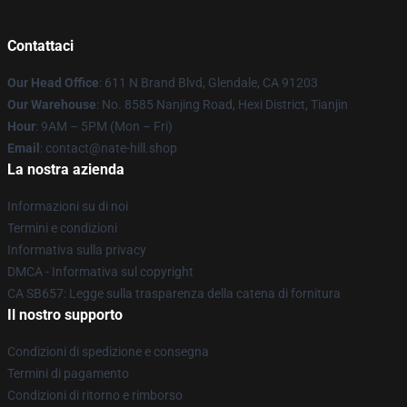
Contattaci
Our Head Office
: 611 N Brand Blvd, Glendale, CA 91203
Our Warehouse
: No. 8585 Nanjing Road, Hexi District, Tianjin
Hour
: 9AM – 5PM (Mon – Fri)
Email
: contact@nate-hill.shop
La nostra azienda
Informazioni su di noi
Termini e condizioni
Informativa sulla privacy
DMCA - Informativa sul copyright
CA SB657: Legge sulla trasparenza della catena di fornitura
Il nostro supporto
Condizioni di spedizione e consegna
Termini di pagamento
Condizioni di ritorno e rimborso