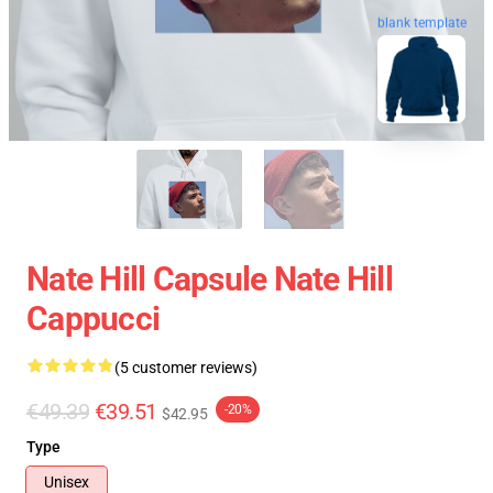
blank template
Nate Hill Capsule Nate Hill
Cappucci
(5 customer reviews)
€49.39
€39.51
-20%
$42.95
Type
Unisex