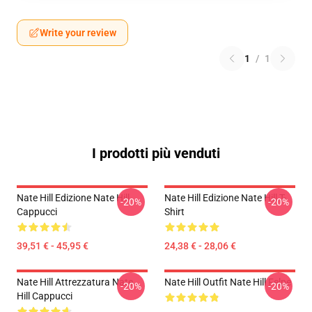
Write your review
1
/
1
I prodotti più venduti
Nate Hill Edizione Nate Hill
Nate Hill Edizione Nate Hill T-
-20%
-20%
Cappucci
Shirt
39,51 € - 45,95 €
24,38 € - 28,06 €
Nate Hill Attrezzatura Nate
Nate Hill Outfit Nate Hill Felpe
-20%
-20%
Hill Cappucci