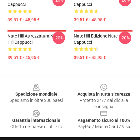
-20%
-20%
Cappucci
Cappucci
39,51 € - 45,95 €
39,51 € - 45,95 €
Nate Hill Attrezzatura Nate
Nate Hill Edizione Nate Hill
-20%
-20%
Hill Cappucci
Cappucci
39,51 € - 45,95 €
39,51 € - 45,95 €
Footer
Spedizione mondiale
Acquista in tutta sicurezza
Spediamo in oltre 200 paesi
Protetto 24/7 dai clic alla
consegna
Garanzia internazionale
Pagamento sicuro al 100%
Offerto nel paese di utilizzo
PayPal / MasterCard / Visa