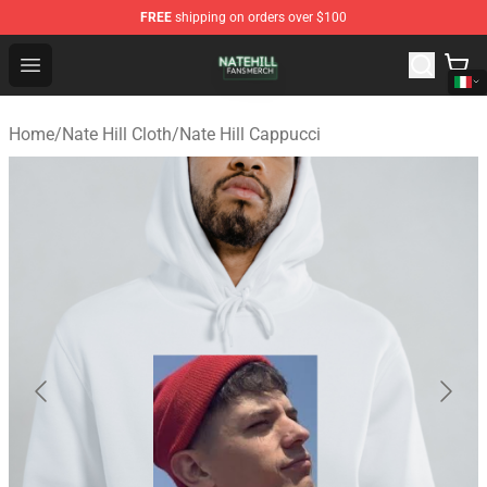
FREE
shipping on orders over $100
Nate Hill Shop - Official Nate Hill Merchandise Store
Open menu
Home
/
Nate Hill Cloth
/
Nate Hill Cappucci