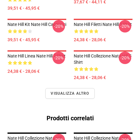
37,67 € - 44,11 €
39,51 € - 45,95 €
Nate Hill Kit Nate Hill Cappucci
Nate Hill Filetti Nate Hill T-Shirt
-20%
-20%
39,51 € - 45,95 €
24,38 € - 28,06 €
Nate Hill Linea Nate Hill T-Shirt
Nate Hill Collezione Nate Hill T-
-20%
-20%
Shirt
24,38 € - 28,06 €
24,38 € - 28,06 €
VISUALIZZA ALTRO
Prodotti correlati
Nate Hill Collezione Nate Hill
Nate Hill Collezione Nate Hill