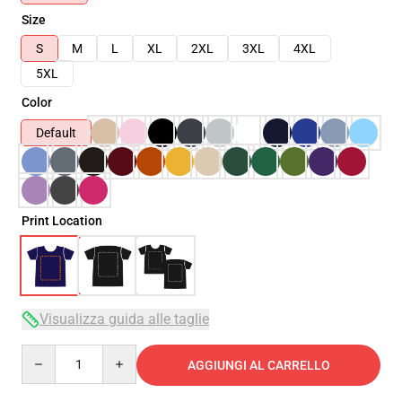
Size
S
M
L
XL
2XL
3XL
4XL
5XL
Color
Default
Print Location
Visualizza guida alle taglie
Quantity
AGGIUNGI AL CARRELLO