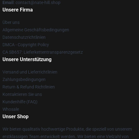
Email
: contact@nate-hill.shop
Unsere Firma
Über uns
Allgemeine Geschäftsbedingungen
Datenschutzrichtlinien
DMCA - Copyright Policy
CA SB657: Lieferkettentransparenzgesetz
Unsere Unterstützung
Versand und Lieferrichtlinien
Zahlungsbedingungen
Return & Refund Richtlinien
Kontaktieren Sie uns
Kundenhilfe (FAQ)
Whosale
Unser Shop
Wir bieten qualitativ hochwertige Produkte, die speziell von unserem
erstklassigen Team entwickelt werden. Wir bieten eine Vielzahl von