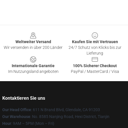
Footer
Weltweiter Versand
Kaufen Sie mit Vertrauen
Wir versenden in über 200 Länder
24/7 Schutz von Klicks bis zur
Lieferung
Internationale Garantie
100% Sicherer Checkout
Im Nutzungsland angeboten
PayPal / MasterCard / Visa
Kontaktieren Sie uns
Our Head Office
: 611 N Brand Blvd, Glendale, CA 91203
Our Warehouse
: No. 8585 Nanjing Road, Hexi District, Tianjin
Hour
: 9AM – 5PM (Mon – Fri)