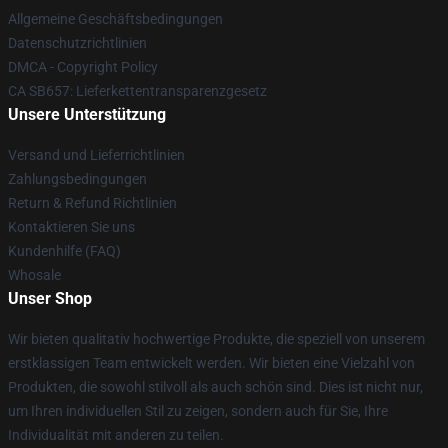
Allgemeine Geschäftsbedingungen
Datenschutzrichtlinien
DMCA - Copyright Policy
CA SB657: Lieferkettentransparenzgesetz
Unsere Unterstützung
Versand und Lieferrichtlinien
Zahlungsbedingungen
Return & Refund Richtlinien
Kontaktieren Sie uns
Kundenhilfe (FAQ)
Whosale
Unser Shop
Wir bieten qualitativ hochwertige Produkte, die speziell von unserem
erstklassigen Team entwickelt werden. Wir bieten eine Vielzahl von
Produkten, die sowohl stilvoll als auch schön sind. Dies ist nicht nur,
um Ihren individuellen Stil zu zeigen, sondern auch für Sie, Ihre
Individualität mit anderen zu teilen.