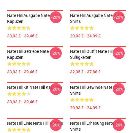
Nate Hill Ausgabe Nate Hill
Nate Hill Ausgabe Nate Hill T-
-20%
-20%
Kapuzen
Shirts
33,93 £ - 39,46 £
20,93 £ - 24,09 £
Nate Hill Getriebe Nate Hill
Nate Hill Outfit Nate Hill
-20%
-20%
Kapuzen
Süßigkeiten
33,93 £ - 39,46 £
32,35 £ - 37,88 £
Nate Hill Kit Nate Hill Kapuzen
Nate Hill Gewinde Nate Hill T-
-20%
-20%
Shirts
33,93 £ - 39,46 £
20,93 £ - 24,09 £
Nate Hill Linie Nate Hill T-Shirts
Nate Hill Erhebung Nate Hill T-
-20%
-20%
Shirts