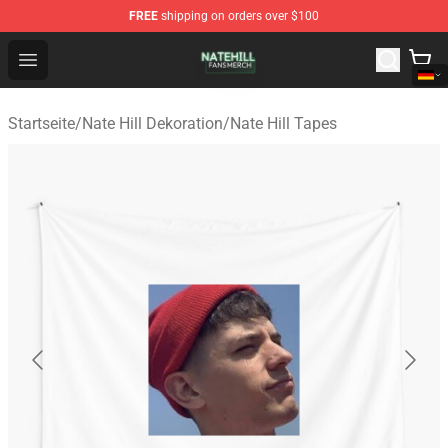
FREE
shipping on orders over $100
Nate Hill Shop - Official Nate Hill Merchandise Store
Open menu
Startseite
/
Nate Hill Dekoration
/
Nate Hill Tapes