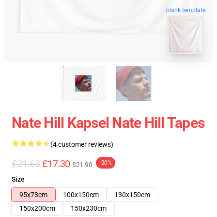
blank template
Nate Hill Kapsel Nate Hill Tapes
(4 customer reviews)
£21.63
£17.30
-20%
$21.90
Size
95x73cm
100x150cm
130x150cm
150x200cm
150x230cm