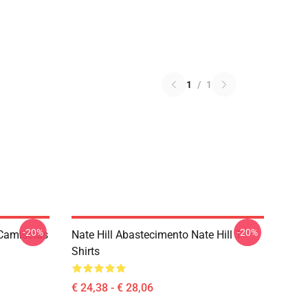
1
/
1
-20%
-20%
 Camisetas
Nate Hill Abastecimento Nate Hill T-
Shirts
€ 24,38 - € 28,06