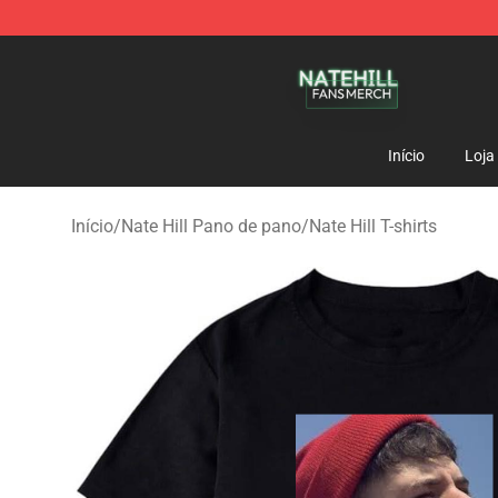
Nate Hill Shop - Official Nate Hill Merchandise Store
Início
Loja
Início
/
Nate Hill Pano de pano
/
Nate Hill T-shirts