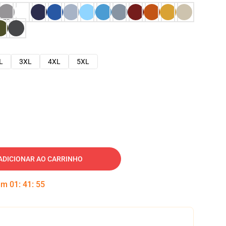
L
3XL
4XL
5XL
ADICIONAR AO CARRINHO
 em
01
:
41
:
54