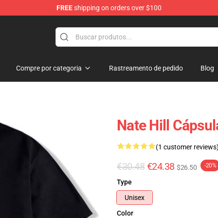
FREE
shipping on orders over $100
Compre por categoria
Rastreamento de pedido
Blog
Nate Hill Cápsula
(1 customer reviews
€30.48
€24.38
-20%
$26.50
Type
Unisex
Color