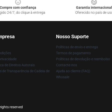
Compre com confiança
Garantia internacional
gido 24/7, do clique à entrega
Oferecido no país de us
mpresa
Nosso Suporte
Políticas de envio e entrega
ndições
Termos de pagamento
privacidade
Políticas de devolução e reembolso
ca de Direitos Autorais
Contacte-nos
i de Transparência de Cadeia de
Ajuda ao cliente (FAQ)
Whosale
 rights reserved