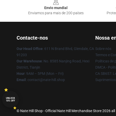
Envio mundial
Enviamos para mais de 200 países
Prote
Contacte-nos
Nossa e
Our Head Office
: 611 N Brand Blvd, Glendale, CA
Sobre nós
91203
Termos e Co
Our Warehouse
: No. 8585 Nanjing Road, Hexi
Políticas de 
District, Tianjin
DMCA - Políti
Hour
: 9AM – 5PM (Mon – Fri)
CA SB657: Le
Email
: contact@nate-hill.shop
Suprimentos
UNLOCK
10% OFF
© Nate Hill Shop - Official Nate Hill Merchandise Store 2026 all