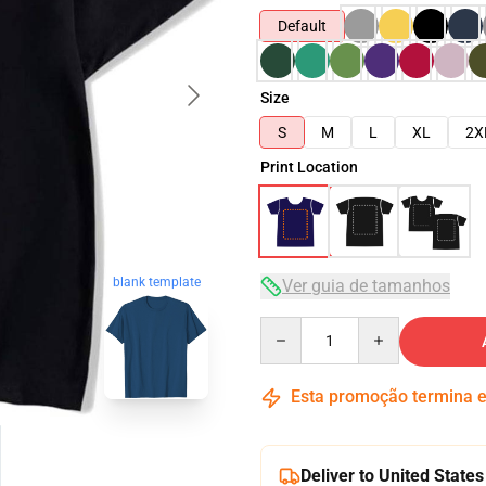
Default
Size
S
M
L
XL
2X
Print Location
blank template
Ver guia de tamanhos
Quantity
Esta promoção termina
Deliver to United States