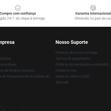
Compre com confiança
Garantia internacional
gido 24/7, do clique à entrega
Oferecido no país de us
mpresa
Nosso Suporte
Políticas de envio e entrega
ndições
Termos de pagamento
privacidade
Políticas de devolução e reembolso
ca de Direitos Autorais
Contacte-nos
i de Transparência de Cadeia de
Ajuda ao cliente (FAQ)
Whosale