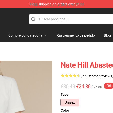
FREE
shipping on orders over $100
Compre por categoria
Rastreamento de pedido
Blog
Nate Hill Abaste
(2 customer reviews
€30.48
€24.38
-20%
$26.50
Type
Unisex
Color