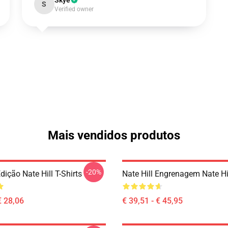
Skye
S
Verified owner
Mais vendidos produtos
-20%
Edição Nate Hill T-Shirts
Nate Hill Engrenagem Nate Hi
€ 28,06
€ 39,51 - € 45,95