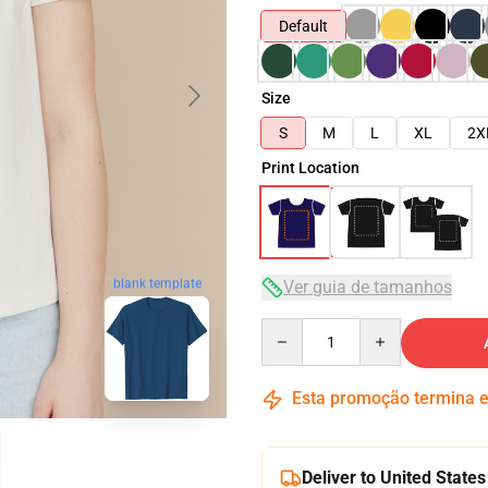
Default
Size
S
M
L
XL
2X
Print Location
Ver guia de tamanhos
blank template
Quantity
Esta promoção termina
Deliver to United States