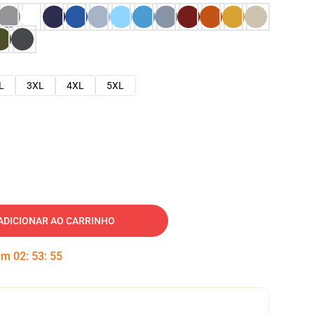
L
3XL
4XL
5XL
ADICIONAR AO CARRINHO
 em
02
:
53
:
54