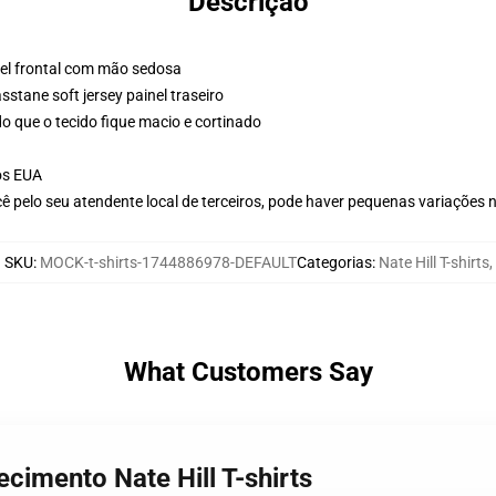
Descrição
nel frontal com mão sedosa
stane soft jersey painel traseiro
o que o tecido fique macio e cortinado
os EUA
ê pelo seu atendente local de terceiros, pode haver pequenas variações 
SKU
:
MOCK-t-shirts-1744886978-DEFAULT
Categorias
:
Nate Hill T-shirts
,
What Customers Say
ecimento Nate Hill T-shirts