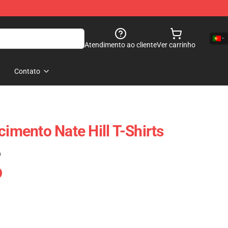
Atendimento ao cliente
Ver carrinho
Contato
cimento Nate Hill T-Shirts
)