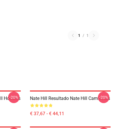
1
/
1
-20%
-20%
ll Hoodies
Nate Hill Resultado Nate Hill Camisetas
€ 37,67 - € 44,11