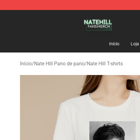
Nate Hill Shop - Official Nate Hill Merchandise Store
Início
Loja
Início
/
Nate Hill Pano de pano
/
Nate Hill T-shirts