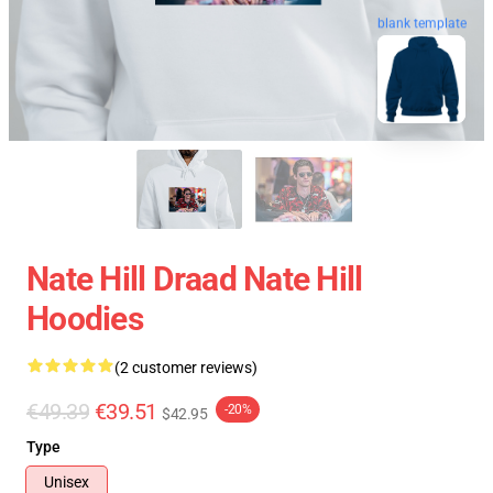
blank template
Nate Hill Draad Nate Hill
Hoodies
(2 customer reviews)
€49.39
€39.51
-20%
$42.95
Type
Unisex