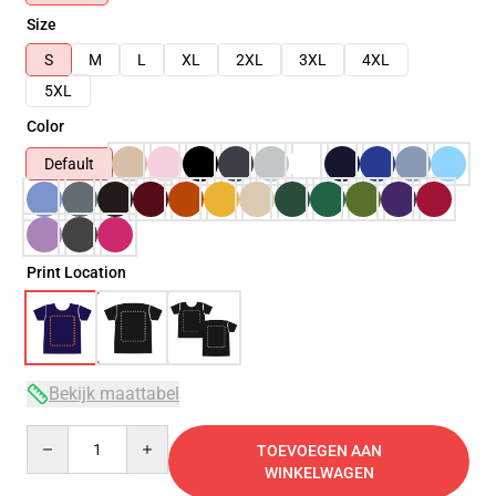
Size
S
M
L
XL
2XL
3XL
4XL
5XL
Color
Default
Print Location
Bekijk maattabel
Quantity
TOEVOEGEN AAN
WINKELWAGEN