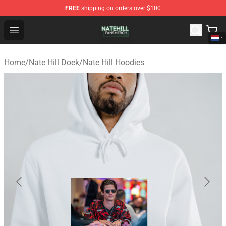
FREE
shipping on orders over $100
Nate Hill Shop - Official Nate Hill Merchandise Store
Open menu
Home
/
Nate Hill Doek
/
Nate Hill Hoodies