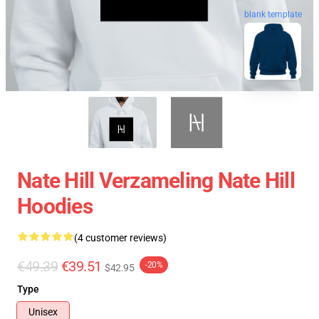
blank template
Nate Hill Verzameling Nate Hill
Hoodies
(4 customer reviews)
€49.39
€39.51
-20%
$42.95
Type
Unisex