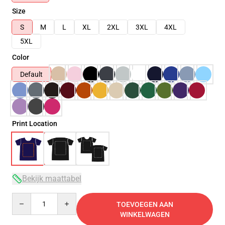
Size
S
M
L
XL
2XL
3XL
4XL
5XL
Color
Default
Print Location
Bekijk maattabel
Quantity
TOEVOEGEN AAN
WINKELWAGEN