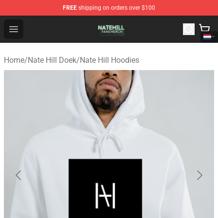
FREE
shipping on orders over $100
Nate Hill Shop - Official Nate Hill Merchandise Store
Open menu
Home
/
Nate Hill Doek
/
Nate Hill Hoodies