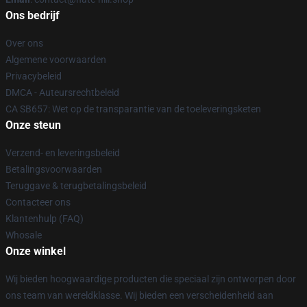
Ons bedrijf
Over ons
Algemene voorwaarden
Privacybeleid
DMCA - Auteursrechtbeleid
CA SB657: Wet op de transparantie van de toeleveringsketen
Onze steun
Verzend- en leveringsbeleid
Betalingsvoorwaarden
Teruggave & terugbetalingsbeleid
Contacteer ons
Klantenhulp (FAQ)
Whosale
Onze winkel
Wij bieden hoogwaardige producten die speciaal zijn ontworpen door
ons team van wereldklasse. Wij bieden een verscheidenheid aan