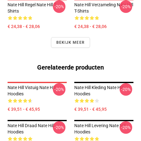
Nate Hill Regel Nate Hill T-
Nate Hill Verzameling Nate Hill
-20%
-20%
Shirts
T-Shirts
€ 24,38 - € 28,06
€ 24,38 - € 28,06
BEKIJK MEER
Gerelateerde producten
Nate Hill Vistuig Nate Hill
Nate Hill Kleding Nate Hill
-20%
-20%
Hoodies
Hoodies
€ 39,51 - € 45,95
€ 39,51 - € 45,95
Nate Hill Draad Nate Hill
Nate Hill Levering Nate Hill
-20%
-20%
Hoodies
Hoodies