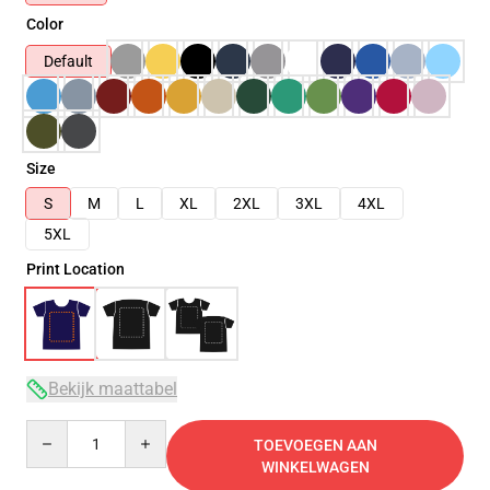
Color
Default
Size
S
M
L
XL
2XL
3XL
4XL
5XL
Print Location
Bekijk maattabel
Quantity
TOEVOEGEN AAN
WINKELWAGEN