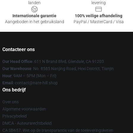
landen
levering
Internationale garantie
100% veilige afhandeling
Aangeboden in het gebruiksland
PayPal / MasterCard / Visa
Contacteer ons
Our Head Office
: 611 N Brand Blvd, Glendale, CA 91203
Our Warehouse
: No. 8585 Nanjing Road, Hexi District, Tianjin
Hour
: 9AM – 5PM (Mon – Fri)
Email
: contact@nate-hill.shop
Ons bedrijf
Over ons
Algemene voorwaarden
Privacybeleid
DMCA - Auteursrechtbeleid
CA SB657: Wet op de transparantie van de toeleveringsketen