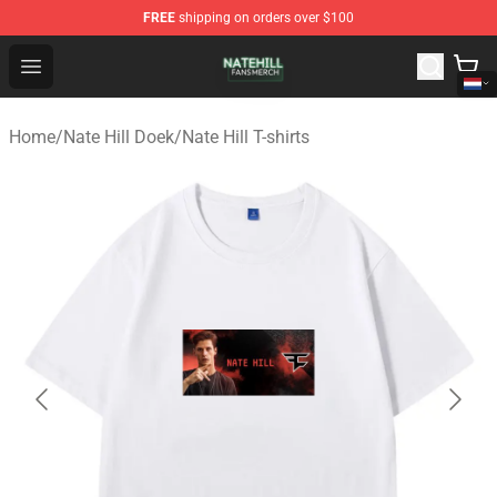
FREE
shipping on orders over $100
Nate Hill Shop - Official Nate Hill Merchandise Store
Open menu
Home
/
Nate Hill Doek
/
Nate Hill T-shirts