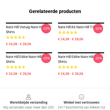
Gerelateerde producten
Nate Hill Vistuig Nate Hill T-
Nate Hill Kit Nate Hill T-Shirts
-20%
-20%
Shirts
€ 24,38 - € 28,06
€ 24,38 - € 28,06
Nate Hill Editie Nate Hill T-
Nate Hill Editie Nate Hill T-
-20%
-20%
Shirts
Shirts
€ 24,38 - € 28,06
€ 24,38 - € 28,06
Footer
Wereldwijde verzending
Winkel met vertrouwen
Wij verzenden naar meer dan 200
24/7 beschermd van klikken tot