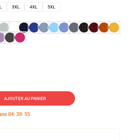
L
3XL
4XL
5XL
AJOUTER AU PANIER
dans
04
:
39
:
54