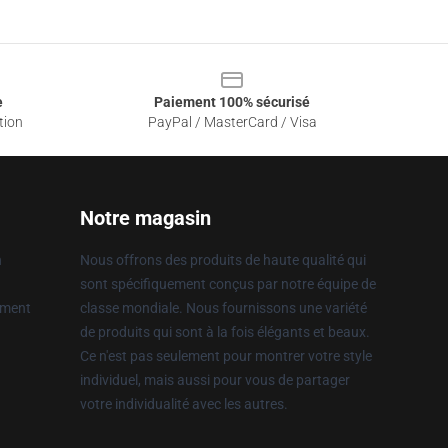
e
Paiement 100% sécurisé
tion
PayPal / MasterCard / Visa
Notre magasin
n
Nous offrons des produits de haute qualité qui
sont spécifiquement conçus par notre équipe de
ement
classe mondiale. Nous fournissons une variété
de produits qui sont à la fois élégants et beaux.
Ce n'est pas seulement pour montrer votre style
individuel, mais aussi pour vous de partager
votre individualité avec les autres.