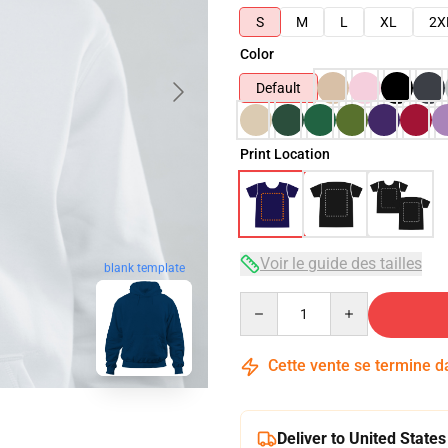
S
M
L
XL
2X
Color
Default
Print Location
Voir le guide des tailles
blank template
Quantity
Cette vente se termine 
Deliver to United States