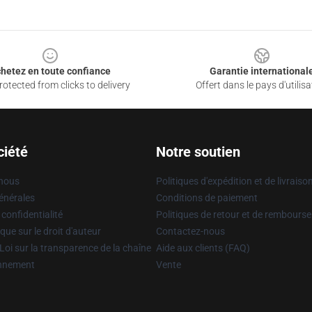
hetez en toute confiance
Garantie international
otected from clicks to delivery
Offert dans le pays d'utilisa
ciété
Notre soutien
 nous
Politiques d'expédition et de livraiso
énérales
Conditions de paiement
 confidentialité
Politiques de retour et de rembours
que sur le droit d'auteur
Contactez-nous
Loi sur la transparence de la chaîne
Aide aux clients (FAQ)
onnement
Vente