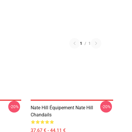
1
/
1
-20%
-20%
Nate Hill Équipement Nate Hill
Chandails
37,67 € - 44,11 €