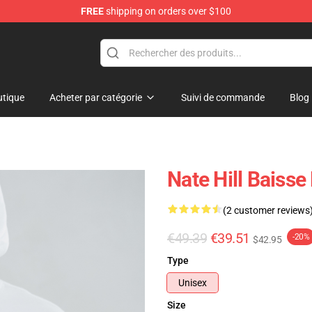
FREE
shipping on orders over $100
tique
Acheter par catégorie
Suivi de commande
Blog
Nate Hill Baisse
(2 customer reviews
€49.39
€39.51
-20%
$42.95
Type
Unisex
Size