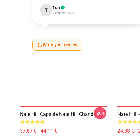
Tori
T
Verified owner
Write your review
-20%
Nate Hill Capsule Nate Hill Chandails
Nate Hill K
37,67 € - 44,11 €
24,38 € - 