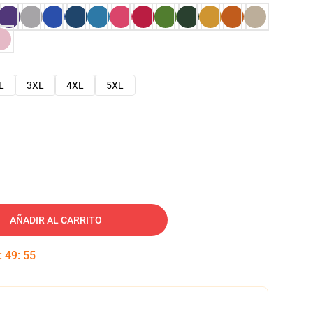
L
3XL
4XL
5XL
AÑADIR AL CARRITO
:
49
:
54