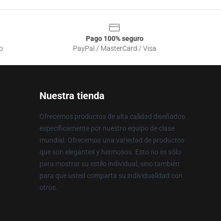
Pago 100% seguro
o
PayPal / MasterCard / Visa
Nuestra tienda
Ofrecemos productos de alta calidad diseñados
específicamente por nuestro equipo de clase
mundial. Ofrecemos una variedad de productos
que son elegantes y hermosos. Esto no es sólo
para mostrar su estilo individual, sino también
para que usted comparta su individualidad con
otros.