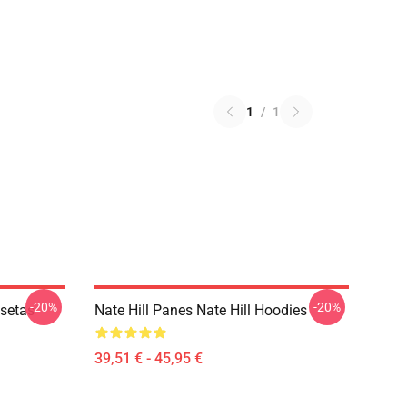
1
/
1
-20%
-20%
isetas
Nate Hill Panes Nate Hill Hoodies
39,51 € - 45,95 €