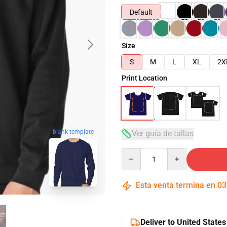
Default
Size
S
M
L
XL
2X
Print Location
blank template
Ver guía de tallas
Quantity
Esta venta termina en
03
Deliver to United States