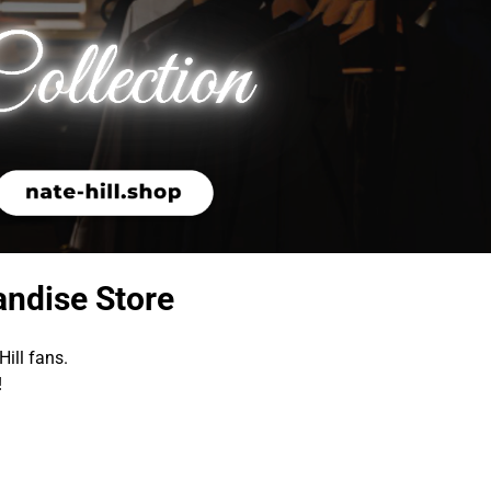
andise Store
ill fans.
!