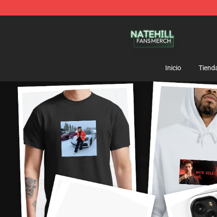
Nate Hill Shop - Official Nate Hill Merchandise Store
Inicio
Tiend