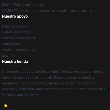
DMCA - Política de Copyright
CA SB657: Ley de transparencia en la cadena de suministro
Nuestro apoyo
Políticas de envío
Condiciones de pago
Políticas de reembolso
Contáctenos
Ayuda al cliente (FAQ)
Mayorista
Nuestra tienda
Ofrecemos productos de alta calidad diseñados específicamente por
nuestro equipo de clase mundial. Ofrecemos una variedad de
productos que son elegantes y hermosos. Esto no es sólo para
mostrar su estilo individual, sino también para que usted comparta su
individualidad con otros.