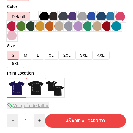
Color
Default
Size
S
M
L
XL
2XL
3XL
4XL
5XL
Print Location
Ver guía de tallas
Quantity
AÑADIR AL CARRITO