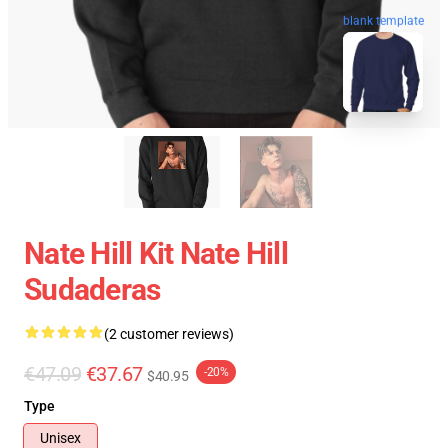
blank template
Nate Hill Kit Nate Hill
Sudaderas
(2 customer reviews)
€47.09
€37.67
-20%
$40.95
Type
Unisex