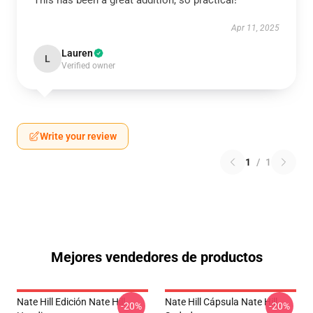
This has been a great addition, so practical!
Apr 11, 2025
Lauren
L
Verified owner
Write your review
1
/
1
Mejores vendedores de productos
Nate Hill Edición Nate Hill
Nate Hill Cápsula Nate Hill
-20%
-20%