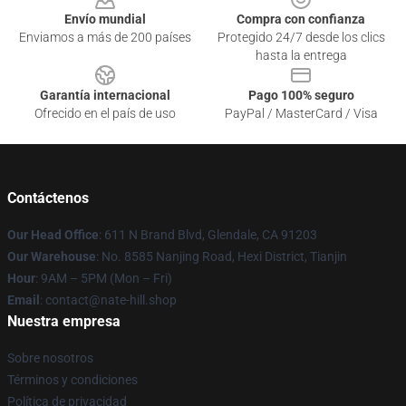
Envío mundial
Compra con confianza
Enviamos a más de 200 países
Protegido 24/7 desde los clics
hasta la entrega
Garantía internacional
Pago 100% seguro
Ofrecido en el país de uso
PayPal / MasterCard / Visa
Contáctenos
Our Head Office
: 611 N Brand Blvd, Glendale, CA 91203
Our Warehouse
: No. 8585 Nanjing Road, Hexi District, Tianjin
Hour
: 9AM – 5PM (Mon – Fri)
Email
: contact@nate-hill.shop
Nuestra empresa
Sobre nosotros
Términos y condiciones
Política de privacidad