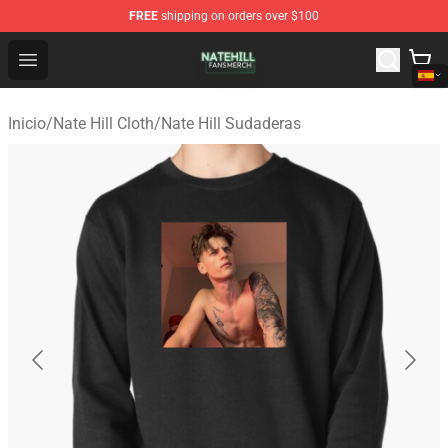
FREE
shipping on orders over $100
Nate Hill Shop - Official Nate Hill Merchandise Store
Open menu
Inicio
/
Nate Hill Cloth
/
Nate Hill Sudaderas