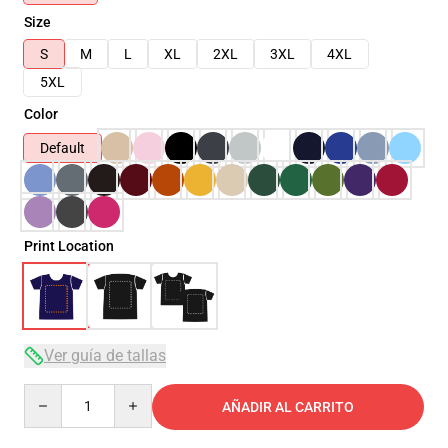
Size
S
M
L
XL
2XL
3XL
4XL
5XL
Color
Default
Print Location
Ver guía de tallas
Quantity
AÑADIR AL CARRITO