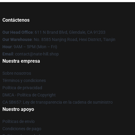
Contáctenos
Our Head Office
: 611 N Brand Blvd, Glendale, CA 91203
Our Warehouse
: No. 8585 Nanjing Road, Hexi District, Tianjin
Hour
: 9AM – 5PM (Mon – Fri)
Email
: contact@nate-hill.shop
Nuestra empresa
Sobre nosotros
Términos y condiciones
Política de privacidad
DMCA - Política de Copyright
CA SB657: Ley de transparencia en la cadena de suministro
Nuestro apoyo
Políticas de envío
Condiciones de pago