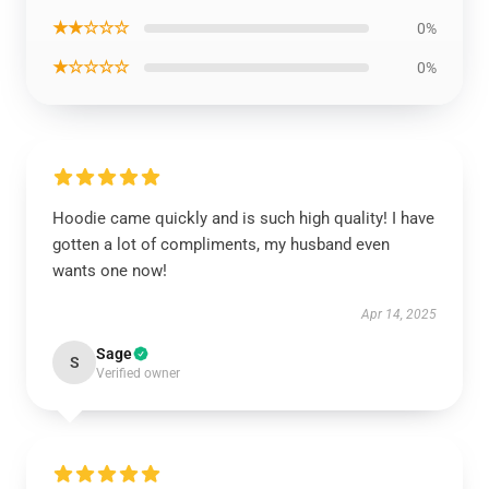
★★☆☆☆
0%
★☆☆☆☆
0%
Hoodie came quickly and is such high quality! I have
gotten a lot of compliments, my husband even
wants one now!
Apr 14, 2025
Sage
S
Verified owner