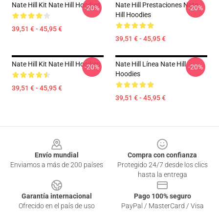
Nate Hill Kit Nate Hill Hoodies
Nate Hill Prestaciones Nate
-20%
-20%
Hill Hoodies
39,51 € - 45,95 €
39,51 € - 45,95 €
Nate Hill Kit Nate Hill Hoodies
Nate Hill Línea Nate Hill
-20%
-20%
Hoodies
39,51 € - 45,95 €
39,51 € - 45,95 €
Footer
Envío mundial
Compra con confianza
Enviamos a más de 200 países
Protegido 24/7 desde los clics
hasta la entrega
Garantía internacional
Pago 100% seguro
Ofrecido en el país de uso
PayPal / MasterCard / Visa