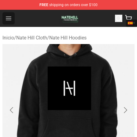
FREE
shipping on orders over $100
Nate Hill Shop - Official Nate Hill Merchandise Store
Open menu
Inicio
/
Nate Hill Cloth
/
Nate Hill Hoodies