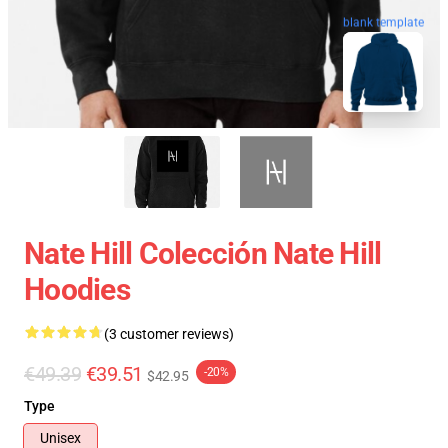
blank template
Nate Hill Colección Nate Hill
Hoodies
(3 customer reviews)
€49.39
€39.51
-20%
$42.95
Type
Unisex