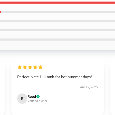
Perfect Nate Hill tank for hot summer days!
Apr 12, 2025
Reed
R
Verified owner