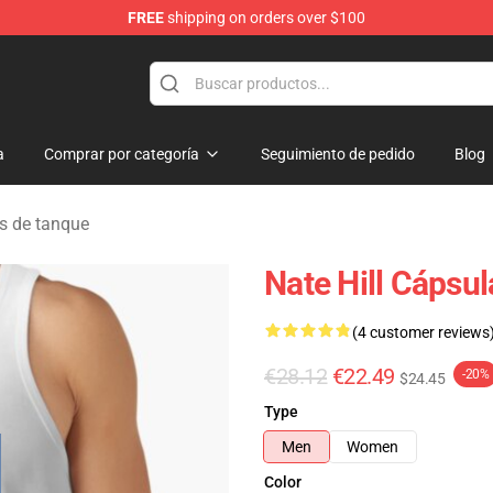
FREE
shipping on orders over $100
a
Comprar por categoría
Seguimiento de pedido
Blog
ps de tanque
Nate Hill Cápsul
(4 customer reviews
€28.12
€22.49
-20%
$24.45
Type
Men
Women
Color