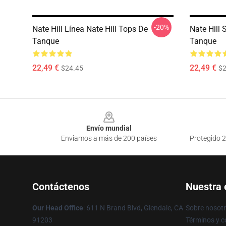
-20%
Nate Hill Línea Nate Hill Tops De
Nate Hill 
Tanque
Tanque
22,49 €
22,49 €
$24.45
$2
Footer
Envío mundial
Enviamos a más de 200 países
Protegido 2
Contáctenos
Nuestra
Our Head Office
: 611 N Brand Blvd, Glendale, CA
Sobre nosot
91203
Términos y c