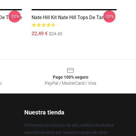
-20%
-20%
s De Tanque
Nate Hill Kit Nate Hill Tops De Tanque
22,49 €
$24.45
Pago 100% seguro
o
PayPal / MasterCard / Visa
Nuestra tienda
Ofrecemos productos de alta calidad diseñados
específicamente por nuestro equipo de clase