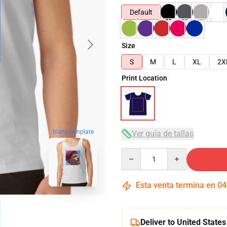
Default
Size
S
M
L
XL
2X
Print Location
blank template
Ver guía de tallas
Quantity
Esta venta termina en
04
Deliver to United States