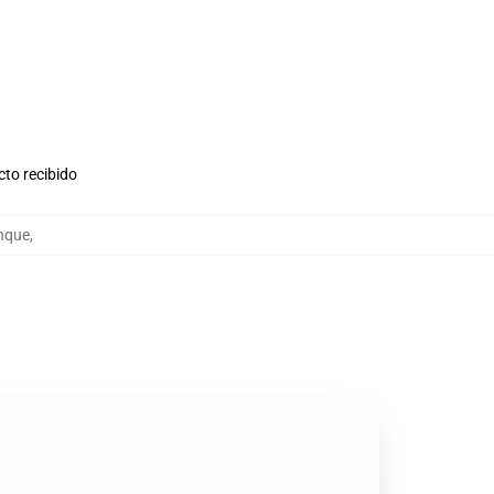
cto recibido
anque
,