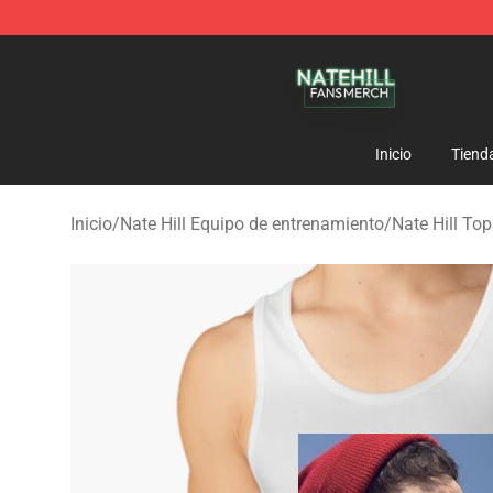
Nate Hill Shop - Official Nate Hill Merchandise Store
Inicio
Tiend
Inicio
/
Nate Hill Equipo de entrenamiento
/
Nate Hill To