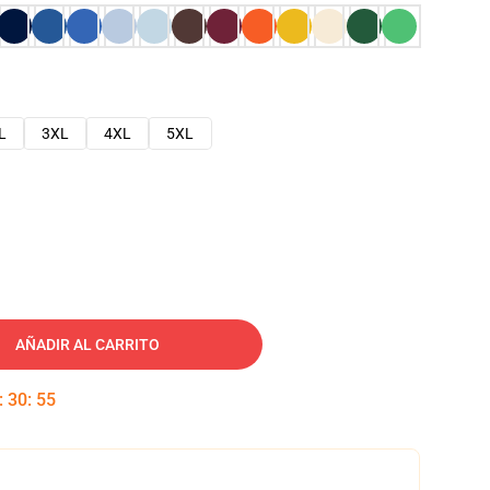
L
3XL
4XL
5XL
AÑADIR AL CARRITO
:
30
:
54