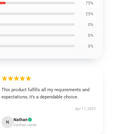
75%
25%
0%
0%
0%
This product fulfills all my requirements and
expectations; it’s a dependable choice.
Apr 11, 2025
Nathan
N
Verified owner