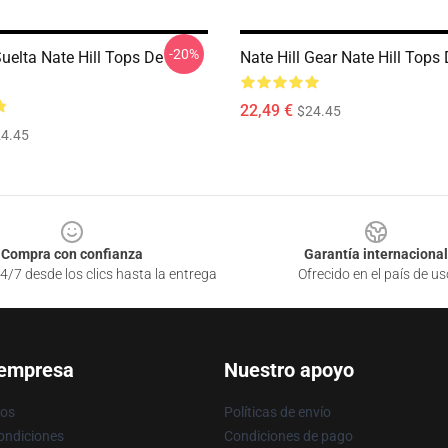
-20%
Suelta Nate Hill Tops De
Nate Hill Gear Nate Hill Top
22,49 €
$24.45
4.45
Compra con confianza
Garantía internacional
4/7 desde los clics hasta la entrega
Ofrecido en el país de us
 empresa
Nuestro apoyo
ros
Políticas de envío
ondiciones
Condiciones de pago