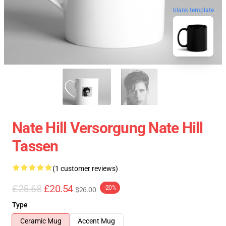
blank template
Nate Hill Versorgung Nate Hill
Tassen
(1 customer reviews)
£25.68
£20.54
-20%
$26.00
Type
Ceramic Mug
Accent Mug