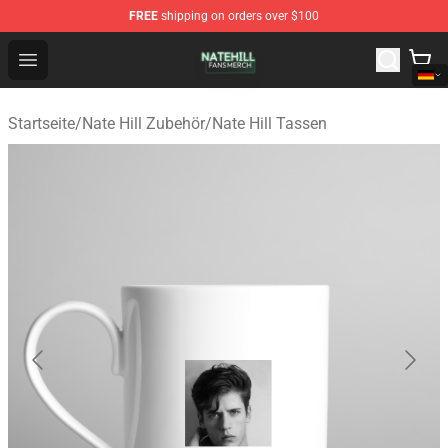
FREE
shipping on orders over $100
Nate Hill Shop - Official Nate Hill Merchandise Store
Open menu
Startseite
/
Nate Hill Zubehör
/
Nate Hill Tassen