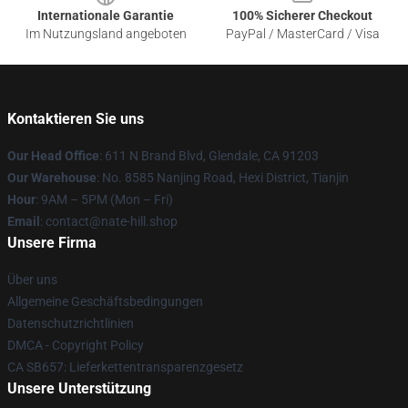
Internationale Garantie
100% Sicherer Checkout
Im Nutzungsland angeboten
PayPal / MasterCard / Visa
Kontaktieren Sie uns
Our Head Office
: 611 N Brand Blvd, Glendale, CA 91203
Our Warehouse
: No. 8585 Nanjing Road, Hexi District, Tianjin
Hour
: 9AM – 5PM (Mon – Fri)
Email
: contact@nate-hill.shop
Unsere Firma
Über uns
Allgemeine Geschäftsbedingungen
Datenschutzrichtlinien
DMCA - Copyright Policy
CA SB657: Lieferkettentransparenzgesetz
Unsere Unterstützung