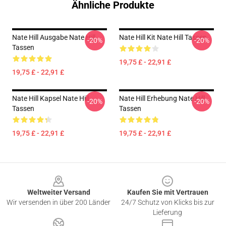
Ähnliche Produkte
Nate Hill Ausgabe Nate Hill
Nate Hill Kit Nate Hill Tassen
-20%
-20%
Tassen
19,75 £ - 22,91 £
19,75 £ - 22,91 £
Nate Hill Kapsel Nate Hill
Nate Hill Erhebung Nate Hill
-20%
-20%
Tassen
Tassen
19,75 £ - 22,91 £
19,75 £ - 22,91 £
Footer
Weltweiter Versand
Kaufen Sie mit Vertrauen
Wir versenden in über 200 Länder
24/7 Schutz von Klicks bis zur
Lieferung