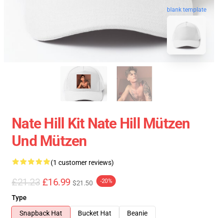
blank template
Nate Hill Kit Nate Hill Mützen
Und Mützen
(1 customer reviews)
£21.23
£16.99
-20%
$21.50
Type
Snapback Hat
Bucket Hat
Beanie