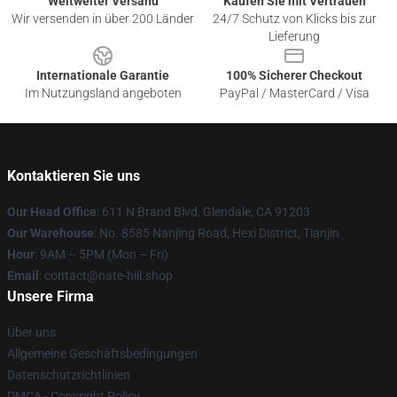
Weltweiter Versand
Kaufen Sie mit Vertrauen
Wir versenden in über 200 Länder
24/7 Schutz von Klicks bis zur
Lieferung
Internationale Garantie
100% Sicherer Checkout
Im Nutzungsland angeboten
PayPal / MasterCard / Visa
Kontaktieren Sie uns
Our Head Office
: 611 N Brand Blvd, Glendale, CA 91203
Our Warehouse
: No. 8585 Nanjing Road, Hexi District, Tianjin
Hour
: 9AM – 5PM (Mon – Fri)
Email
: contact@nate-hill.shop
Unsere Firma
Über uns
Allgemeine Geschäftsbedingungen
Datenschutzrichtlinien
DMCA - Copyright Policy