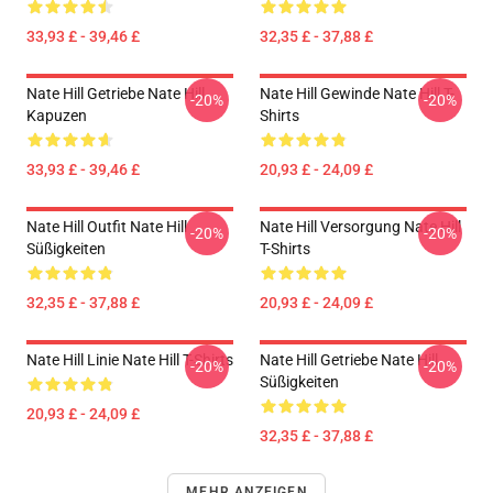
33,93 £ - 39,46 £
32,35 £ - 37,88 £
Nate Hill Getriebe Nate Hill
Nate Hill Gewinde Nate Hill T-
-20%
-20%
Kapuzen
Shirts
33,93 £ - 39,46 £
20,93 £ - 24,09 £
Nate Hill Outfit Nate Hill
Nate Hill Versorgung Nate Hill
-20%
-20%
Süßigkeiten
T-Shirts
32,35 £ - 37,88 £
20,93 £ - 24,09 £
Nate Hill Linie Nate Hill T-Shirts
Nate Hill Getriebe Nate Hill
-20%
-20%
Süßigkeiten
20,93 £ - 24,09 £
32,35 £ - 37,88 £
MEHR ANZEIGEN