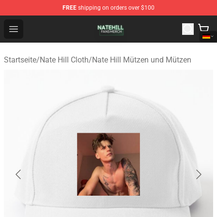
FREE
shipping on orders over $100
Nate Hill Shop - Official Nate Hill Merchandise Store
Open menu
Startseite
/
Nate Hill Cloth
/
Nate Hill Mützen und Mützen