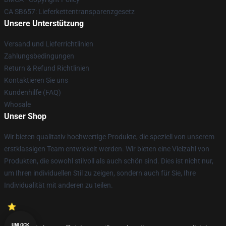
CA SB657: Lieferkettentransparenzgesetz
Unsere Unterstützung
Versand und Lieferrichtlinien
Zahlungsbedingungen
Return & Refund Richtlinien
Kontaktieren Sie uns
Kundenhilfe (FAQ)
Whosale
Unser Shop
Wir bieten qualitativ hochwertige Produkte, die speziell von unserem
erstklassigen Team entwickelt werden. Wir bieten eine Vielzahl von
Produkten, die sowohl stilvoll als auch schön sind. Dies ist nicht nur,
um Ihren individuellen Stil zu zeigen, sondern auch für Sie, Ihre
Individualität mit anderen zu teilen.
UNLOCK