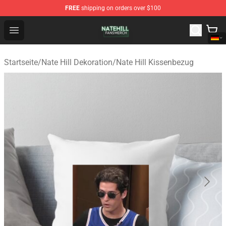
FREE
shipping on orders over $100
Nate Hill Shop - Official Nate Hill Merchandise Store
Open menu
Startseite
/
Nate Hill Dekoration
/
Nate Hill Kissenbezug