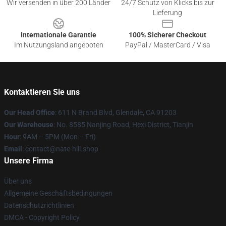
Wir versenden in über 200 Länder
24/7 Schutz von Klicks bis zur
Lieferung
Internationale Garantie
100% Sicherer Checkout
Im Nutzungsland angeboten
PayPal / MasterCard / Visa
Kontaktieren Sie uns
Our Head Office
: 611 N Brand Blvd, Glendale, CA 91203
Our Warehouse
: No. 8585 Nanjing Road, Hexi District, Tianjin
Hour
: 9AM – 5PM (Mon – Fri)
Email
: contact@nate-hill.shop
Unsere Firma
Über uns
Allgemeine Geschäftsbedingungen
Datenschutzrichtlinien
DMCA - Copyright Policy