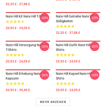
32,35 £ - 37,88 £
Nate Hill Kit Nate Hill T-Shirts
Nate Hill Getriebe Nate Hill
-20%
-20%
Süßigkeiten
20,93 £ - 24,09 £
32,35 £ - 37,88 £
Nate Hill Versorgung Nate Hill
Nate Hill Outfit Nate Hill T-
-20%
-20%
T-Shirts
Shirts
20,93 £ - 24,09 £
20,93 £ - 24,09 £
Nate Hill Erhebung Nate Hill
Nate Hill Kapsel Nate Hill T-
-20%
-20%
Kapuzen
Shirts
33,93 £ - 39,46 £
20,93 £ - 24,09 £
MEHR ANZEIGEN