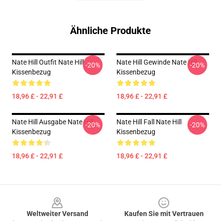
Ähnliche Produkte
Nate Hill Outfit Nate Hill
Nate Hill Gewinde Nate Hill
-20%
-20%
Kissenbezug
Kissenbezug
18,96 £ - 22,91 £
18,96 £ - 22,91 £
Nate Hill Ausgabe Nate Hill
Nate Hill Fall Nate Hill
-20%
-20%
Kissenbezug
Kissenbezug
18,96 £ - 22,91 £
18,96 £ - 22,91 £
Footer
Weltweiter Versand
Kaufen Sie mit Vertrauen