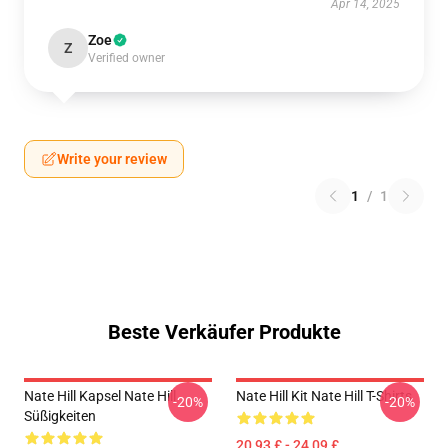
Apr 14, 2025
Zoe
Z
Verified owner
Write your review
1
/
1
Beste Verkäufer Produkte
Nate Hill Kapsel Nate Hill
Nate Hill Kit Nate Hill T-Shirts
-20%
-20%
Süßigkeiten
20,93 £ - 24,09 £