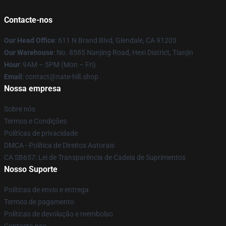
Contacte-nos
Our Head Office
: 611 N Brand Blvd, Glendale, CA 91203
Our Warehouse
: No. 8585 Nanjing Road, Hexi District, Tianjin
Hour
: 9AM – 5PM (Mon – Fri)
Email
: contact@nate-hill.shop
Nossa empresa
Sobre nós
Termos e Condições
Políticas de privacidade
DMCA - Política de Direitos Autorais
CA SB657: Lei de Transparência de Cadeia de Suprimentos
Nosso Suporte
Políticas de envio e entrega
Termos de pagamento
Políticas de devolução e reembolso
Contacte-nos