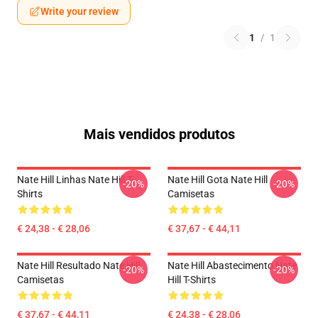
Write your review
1
/
1
Mais vendidos produtos
Nate Hill Linhas Nate Hill T-
Nate Hill Gota Nate Hill
-20%
-20%
Shirts
Camisetas
€ 24,38 - € 28,06
€ 37,67 - € 44,11
Nate Hill Resultado Nate Hill
Nate Hill Abastecimento Nate
-20%
-20%
Camisetas
Hill T-Shirts
€ 37,67 - € 44,11
€ 24,38 - € 28,06