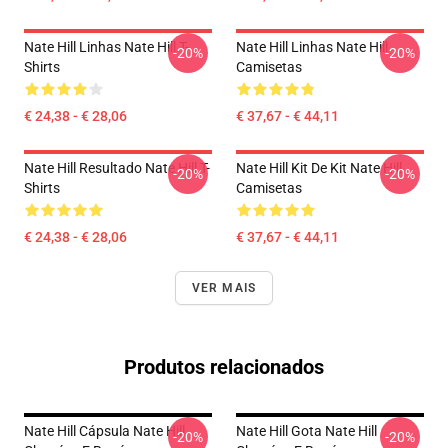
Nate Hill Linhas Nate Hill T-
Nate Hill Linhas Nate Hill
-20%
-20%
Shirts
Camisetas
€ 24,38 - € 28,06
€ 37,67 - € 44,11
Nate Hill Resultado Nate Hill T-
Nate Hill Kit De Kit Nate Hill
-20%
-20%
Shirts
Camisetas
€ 24,38 - € 28,06
€ 37,67 - € 44,11
VER MAIS
Produtos relacionados
Nate Hill Cápsula Nate Hill
Nate Hill Gota Nate Hill
-20%
-20%