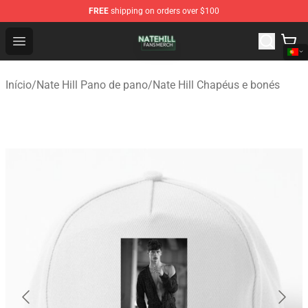
FREE
shipping on orders over $100
Nate Hill Shop - Official Nate Hill Merchandise Store
Open menu
Início
/
Nate Hill Pano de pano
/
Nate Hill Chapéus e bonés