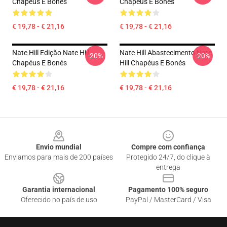
Chapéus E Bonés
Chapéus E Bonés
€ 19,78 - € 21,16
€ 19,78 - € 21,16
Nate Hill Edição Nate Hill
Nate Hill Abastecimento Nate
-20%
-20%
Chapéus E Bonés
Hill Chapéus E Bonés
€ 19,78 - € 21,16
€ 19,78 - € 21,16
Footer
Envio mundial
Compre com confiança
Enviamos para mais de 200 países
Protegido 24/7, do clique à
entrega
Garantia internacional
Pagamento 100% seguro
Oferecido no país de uso
PayPal / MasterCard / Visa