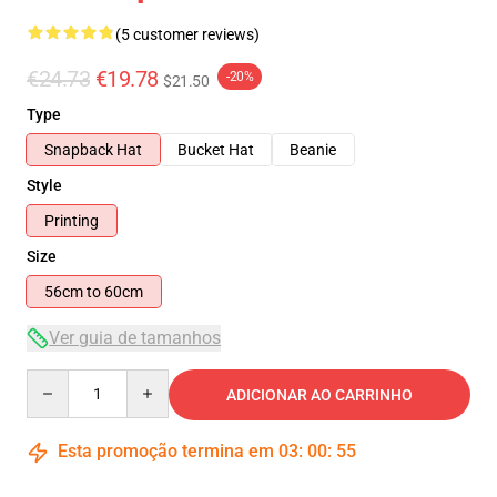
(5 customer reviews)
€24.73
€19.78
-20%
$21.50
Type
Snapback Hat
Bucket Hat
Beanie
Style
Printing
Size
56cm to 60cm
Ver guia de tamanhos
Quantity
ADICIONAR AO CARRINHO
Esta promoção termina em
03
:
00
:
54