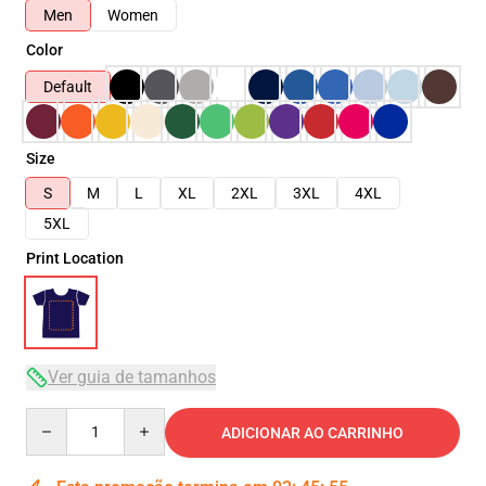
Men
Women
Color
Default
Size
S
M
L
XL
2XL
3XL
4XL
5XL
Print Location
Ver guia de tamanhos
Quantity
ADICIONAR AO CARRINHO