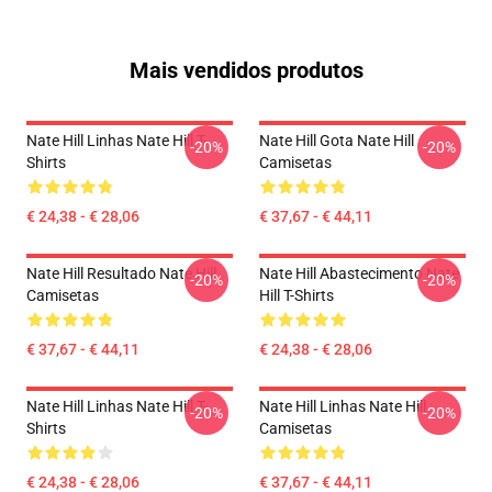
Mais vendidos produtos
Nate Hill Linhas Nate Hill T-
Nate Hill Gota Nate Hill
-20%
-20%
Shirts
Camisetas
€ 24,38 - € 28,06
€ 37,67 - € 44,11
Nate Hill Resultado Nate Hill
Nate Hill Abastecimento Nate
-20%
-20%
Camisetas
Hill T-Shirts
€ 37,67 - € 44,11
€ 24,38 - € 28,06
Nate Hill Linhas Nate Hill T-
Nate Hill Linhas Nate Hill
-20%
-20%
Shirts
Camisetas
€ 24,38 - € 28,06
€ 37,67 - € 44,11