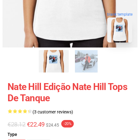
blank template
Nate Hill Edição Nate Hill Tops
De Tanque
(3 customer reviews)
€28.12
€22.49
-20%
$24.45
Type