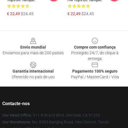
€ 22,49
$24.45
€ 22,49
$24.45
Footer
Envio mundial
Compre com confiança
Enviamos para mais de 200 países
Protegido 24/7, do clique à
entrega
Garantia internacional
Pagamento 100% seguro
Oferecido no país de uso
PayPal / MasterCard / Visa
Contacte-nos
Our Head Office
: 611 N Brand Blvd, Glendale, CA 91203
Our Warehouse
: No. 8585 Nanjing Road, Hexi District, Tianjin