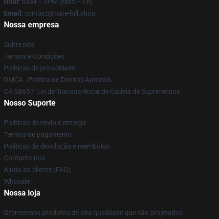
Hour
: 9AM – 5PM (Mon – Fri)
Email
: contact@nate-hill.shop
Nossa empresa
Sobre nós
Termos e Condições
Políticas de privacidade
DMCA - Política de Direitos Autorais
CA SB657: Lei de Transparência de Cadeia de Suprimentos
Nosso Suporte
Políticas de envio e entrega
Termos de pagamento
Políticas de devolução e reembolso
Contacte-nos
Ajuda ao cliente (FAQ)
Whosale
Nossa loja
Oferecemos produtos de alta qualidade que são projetados