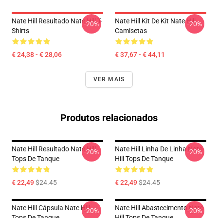
Nate Hill Resultado Nate Hill T-
Nate Hill Kit De Kit Nate Hill
-20%
-20%
Shirts
Camisetas
€ 24,38 - € 28,06
€ 37,67 - € 44,11
VER MAIS
Produtos relacionados
Nate Hill Resultado Nate Hill
Nate Hill Linha De Linha Nate
-20%
-20%
Tops De Tanque
Hill Tops De Tanque
€ 22,49
$24.45
€ 22,49
$24.45
Nate Hill Cápsula Nate Hill
Nate Hill Abastecimento Nate
-20%
-20%
Tops De Tanque
Hill Tops De Tanque