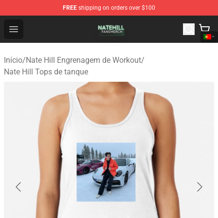
FREE
shipping on orders over $100
Nate Hill Shop - Official Nate Hill Merchandise Store
Open menu
Início
/
Nate Hill Engrenagem de Workout
/
Nate Hill Tops de tanque