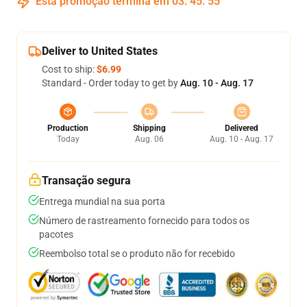
Esta promoção termina em
03
:
45
:
54
Deliver to United States
Cost to ship:
$6.99
Standard - Order today to get by
Aug. 10 - Aug. 17
Production
Shipping
Delivered
Today
Aug. 06
Aug. 10 - Aug. 17
Transação segura
Entrega mundial na sua porta
Número de rastreamento fornecido para todos os
pacotes
Reembolso total se o produto não for recebido