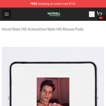
FREE
shipping on orders over $100
Nate Hill Shop - Official Nate Hill Merchandise Store
Open menu
Início
/
Nate Hill Acessórios
/
Nate Hill Mouse Pads