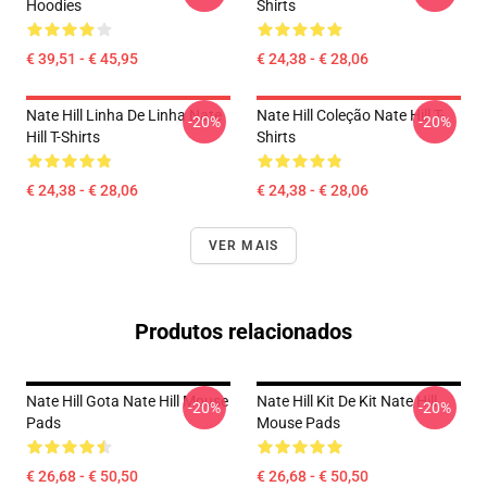
Hoodies
Shirts
€ 39,51 - € 45,95
€ 24,38 - € 28,06
Nate Hill Linha De Linha Nate
Nate Hill Coleção Nate Hill T-
-20%
-20%
Hill T-Shirts
Shirts
€ 24,38 - € 28,06
€ 24,38 - € 28,06
VER MAIS
Produtos relacionados
Nate Hill Gota Nate Hill Mouse
Nate Hill Kit De Kit Nate Hill
-20%
-20%
Pads
Mouse Pads
€ 26,68 - € 50,50
€ 26,68 - € 50,50