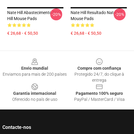
Nate Hill Abastecimento Nate
Nate Hill Resultado Nate Hill
-20%
-20%
Hill Mouse Pads
Mouse Pads
€ 26,68 - € 50,50
€ 26,68 - € 50,50
Footer
Envio mundial
Compre com confiança
Enviamos para mais de 200 países
Protegido 24/7, do clique à
entrega
Garantia internacional
Pagamento 100% seguro
Oferecido no país de uso
PayPal / MasterCard / Visa
Contacte-nos