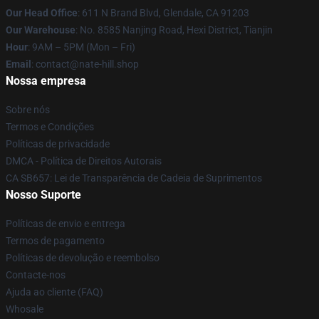
Our Head Office
: 611 N Brand Blvd, Glendale, CA 91203
Our Warehouse
: No. 8585 Nanjing Road, Hexi District, Tianjin
Hour
: 9AM – 5PM (Mon – Fri)
Email
: contact@nate-hill.shop
Nossa empresa
Sobre nós
Termos e Condições
Políticas de privacidade
DMCA - Política de Direitos Autorais
CA SB657: Lei de Transparência de Cadeia de Suprimentos
Nosso Suporte
Políticas de envio e entrega
Termos de pagamento
Políticas de devolução e reembolso
Contacte-nos
Ajuda ao cliente (FAQ)
Whosale