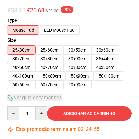
€33.35
€26.68
-20%
$29.00
Type
Mouse Pad
LED Mouse Pad
Size
25x30cm
25x60cm
30x50cm
30x60cm
30x70cm
30x80cm
30x90cm
35x44cm
40x60cm
40x70cm
40x80cm
40x90cm
40x100cm
50x80cm
50x90cm
50x100cm
60x60cm
60x70cm
60x90cm
Ver guia de tamanhos
Quantity
ADICIONAR AO CARRINHO
Esta promoção termina em
02
:
24
:
54