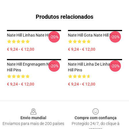
Produtos relacionados
Nate Hill Linhas Nate Hill Pins
Nate Hill Gota Nate Hill Pins
-20%
-20%
€ 9,24 - € 12,00
€ 9,24 - € 12,00
Nate Hill Engrenagem Nate
Nate Hill Linha De Linha Nate
-20%
-20%
Hill Pins
Hill Pins
€ 9,24 - € 12,00
€ 9,24 - € 12,00
Footer
Envio mundial
Compre com confiança
Enviamos para mais de 200 países
Protegido 24/7, do clique à