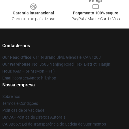
entrega
Garantia internacional
Pagamento 100% seguro
Oferecido no país de uso
PayPal / MasterCard / Visa
Contacte-nos
Our Head Office
: 611 N Brand Blvd, Glendale, CA 91203
Our Warehouse
: No. 8585 Nanjing Road, Hexi District, Tianjin
Hour
: 9AM – 5PM (Mon – Fri)
Email
: contact@nate-hill.shop
Nossa empresa
Sobre nós
Termos e Condições
Políticas de privacidade
DMCA - Política de Direitos Autorais
CA SB657: Lei de Transparência de Cadeia de Suprimentos