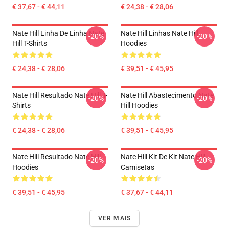
€ 37,67 - € 44,11
€ 24,38 - € 28,06
Nate Hill Linha De Linha Nate
Nate Hill Linhas Nate Hill
-20%
-20%
Hill T-Shirts
Hoodies
€ 24,38 - € 28,06
€ 39,51 - € 45,95
Nate Hill Resultado Nate Hill T-
Nate Hill Abastecimento Nate
-20%
-20%
Shirts
Hill Hoodies
€ 24,38 - € 28,06
€ 39,51 - € 45,95
Nate Hill Resultado Nate Hill
Nate Hill Kit De Kit Nate Hill
-20%
-20%
Hoodies
Camisetas
€ 39,51 - € 45,95
€ 37,67 - € 44,11
VER MAIS