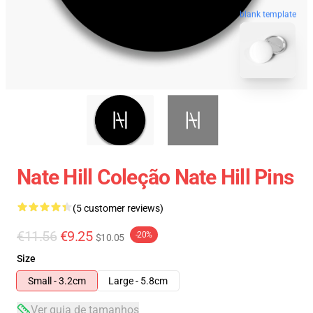
blank template
Nate Hill Coleção Nate Hill Pins
(5 customer reviews)
€11.56
€9.25
-20%
$10.05
Size
Small - 3.2cm
Large - 5.8cm
Ver guia de tamanhos