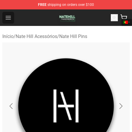
FREE
shipping on orders over $100
Nate Hill Shop - Official Nate Hill Merchandise Store
Open menu
Início
/
Nate Hill Acessórios
/
Nate Hill Pins