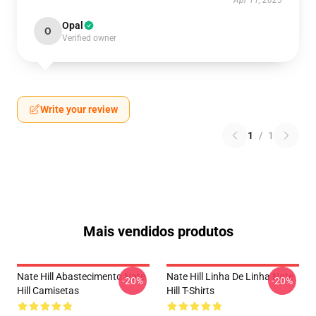
Apr 11, 2025
Opal
O
Verified owner
Write your review
1
/
1
Mais vendidos produtos
Nate Hill Abastecimento Nate
Nate Hill Linha De Linha Nate
-20%
-20%
Hill Camisetas
Hill T-Shirts