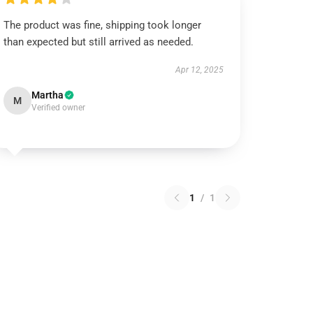
The product was fine, shipping took longer
than expected but still arrived as needed.
Apr 12, 2025
Martha
M
Verified owner
1
/
1