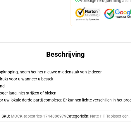
Volledige terugbetaling als 
Beschrijving
opknoping, noem het het nieuwe middenstuk van je decor
gedrukt voor u wanneer u bestelt
and
er laag, niet strijken of bleken
r uw lokale derde-partij completer, Er kunnen lichte verschillen in het p
SKU
:
MOCK-tapestries-1744886979
Categorieën
:
Nate Hill Tapisserieën
,