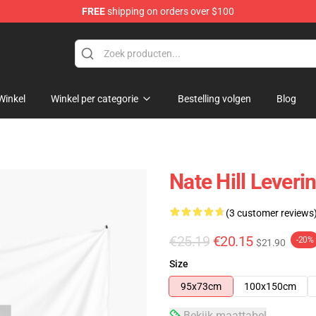
FREE
shipping on orders over $100
Winkel
Winkel per categorie
Bestelling volgen
Blog
Nate Hill Leveri
(3 customer reviews
€25.19
€20.15
-20%
$21.90
Size
95x73cm
100x150cm
Bekijk maattabel