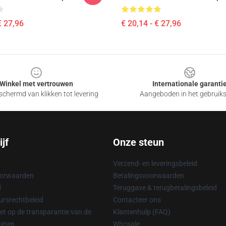
€ 27,96
€ 20,14 - € 27,96
Winkel met vertrouwen
Internationale garanti
chermd van klikken tot levering
Aangeboden in het gebruik
jf
Onze steun
Verzend- en leveringsbeleid
oorwaarden
Betalingsvoorwaarden
d
Teruggave & terugbetalingsbeleid
rsrechtbeleid
Contacteer ons
t op de transparantie van de
Klantenhulp (FAQ)
keten
Whosale