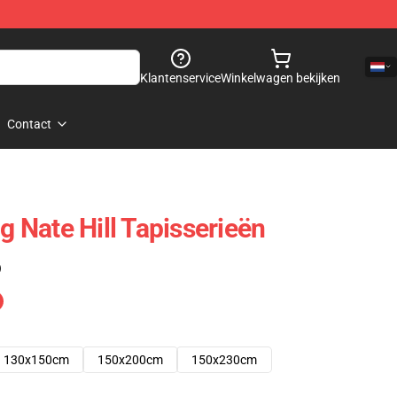
Klantenservice
Winkelwagen bekijken
Contact
ng Nate Hill Tapisserieën
)
130x150cm
150x200cm
150x230cm