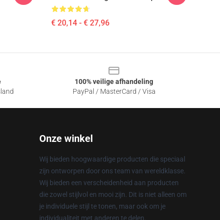
€ 20,14 - € 27,96
e
100% veilige afhandeling
sland
PayPal / MasterCard / Visa
Onze winkel
Wij bieden hoogwaardige producten die speciaal
zijn ontworpen door ons team van wereldklasse.
Wij bieden een verscheidenheid aan producten
die zowel stijlvol en mooi zijn. Dit is niet alleen om
je individuele stijl te tonen, maar ook om je
individualiteit met anderen te delen.