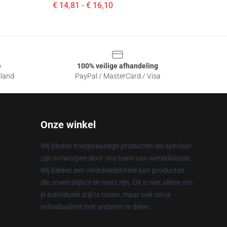
€ 14,81 - € 16,10
e
100% veilige afhandeling
sland
PayPal / MasterCard / Visa
Onze winkel
Wij bieden hoogwaardige producten die speciaal
zijn ontworpen door ons team van wereldklasse.
Wij bieden een verscheidenheid aan producten
die zowel stijlvol en mooi zijn. Dit is niet alleen om
je individuele stijl te tonen, maar ook om je
individualiteit met anderen te delen.