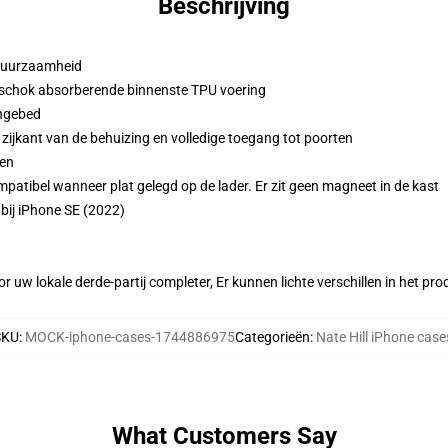
Beschrijving
 duurzaamheid
 schok absorberende binnenste TPU voering
ingebed
zijkant van de behuizing en volledige toegang tot poorten
den
atibel wanneer plat gelegd op de lader. Er zit geen magneet in de kast
bij iPhone SE (2022)
r uw lokale derde-partij completer, Er kunnen lichte verschillen in het p
SKU
:
MOCK-iphone-cases-1744886975
Categorieën
:
Nate Hill iPhone case
What Customers Say