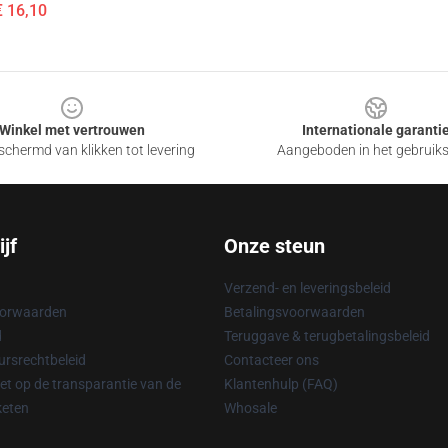
€ 16,10
Winkel met vertrouwen
Internationale garanti
chermd van klikken tot levering
Aangeboden in het gebruik
jf
Onze steun
Verzend- en leveringsbeleid
oorwaarden
Betalingsvoorwaarden
d
Teruggave & terugbetalingsbeleid
rsrechtbeleid
Contacteer ons
t op de transparantie van de
Klantenhulp (FAQ)
keten
Whosale