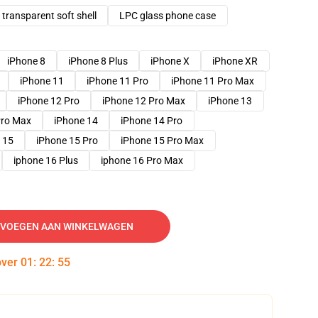
transparent soft shell
LPC glass phone case
iPhone 8
iPhone 8 Plus
iPhone X
iPhone XR
iPhone 11
iPhone 11 Pro
iPhone 11 Pro Max
iPhone 12 Pro
iPhone 12 Pro Max
iPhone 13
Pro Max
iPhone 14
iPhone 14 Pro
 15
iPhone 15 Pro
iPhone 15 Pro Max
iphone 16 Plus
iphone 16 Pro Max
VOEGEN AAN WINKELWAGEN
over
01
:
22
:
54