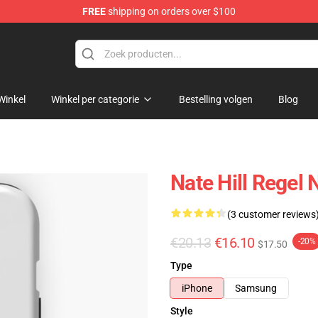
FREE
shipping on orders over $100
Winkel
Winkel per categorie
Bestelling volgen
Blog
Nate Hill Regel 
(3 customer reviews
€20.13
€16.10
-20%
$17.50
Type
iPhone
Samsung
Style