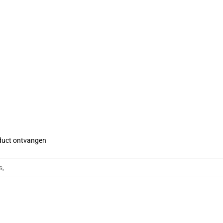
roduct ontvangen
s
,