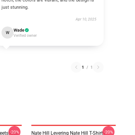
notch, the colors are vibrant, and the design is
just stunning.
Apr 10, 2025
Wade
W
Verified owner
1
/
1
-20%
-20%
eetshirts
Nate Hill Levering Nate Hill T-Shirts