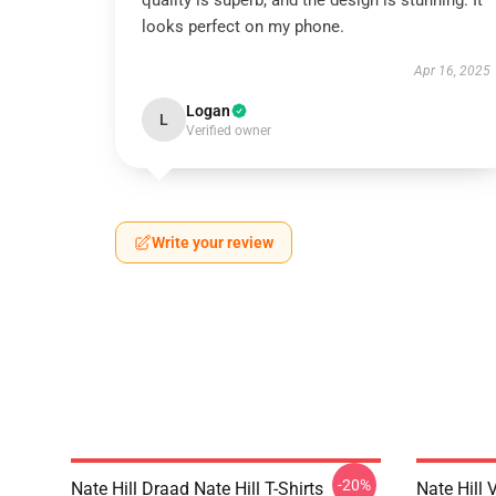
quality is superb, and the design is stunning. It
looks perfect on my phone.
Apr 16, 2025
Logan
L
Verified owner
Write your review
-20%
Nate Hill Draad Nate Hill T-Shirts
Nate Hill 