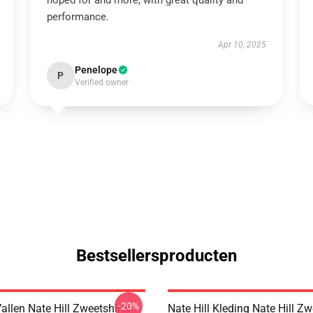
hoped for and more, with great quality and
performance.
Apr 10, 2025
Penelope
P
Verified owner
Bestsellersproducten
-20%
Vallen Nate Hill Zweetshirts
Nate Hill Kleding Nate Hill Zw