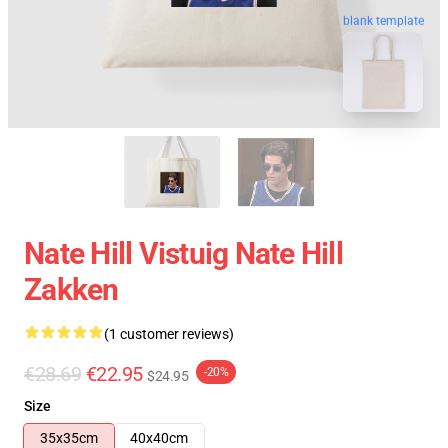
blank template
Nate Hill Vistuig Nate Hill
Zakken
(1 customer reviews)
€28.69
€22.95
-20%
$24.95
Size
35x35cm
40x40cm