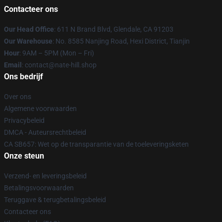
Contacteer ons
Our Head Office
: 611 N Brand Blvd, Glendale, CA 91203
Our Warehouse
: No. 8585 Nanjing Road, Hexi District, Tianjin
Hour
: 9AM – 5PM (Mon – Fri)
Email
: contact@nate-hill.shop
Ons bedrijf
Over ons
Algemene voorwaarden
Privacybeleid
DMCA - Auteursrechtbeleid
CA SB657: Wet op de transparantie van de toeleveringsketen
Onze steun
Verzend- en leveringsbeleid
Betalingsvoorwaarden
Teruggave & terugbetalingsbeleid
Contacteer ons