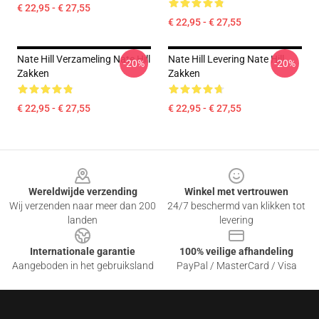
€ 22,95 - € 27,55
€ 22,95 - € 27,55
Nate Hill Verzameling Nate Hill
Nate Hill Levering Nate Hill
-20%
-20%
Zakken
Zakken
€ 22,95 - € 27,55
€ 22,95 - € 27,55
Footer
Wereldwijde verzending
Winkel met vertrouwen
Wij verzenden naar meer dan 200
24/7 beschermd van klikken tot
landen
levering
Internationale garantie
100% veilige afhandeling
Aangeboden in het gebruiksland
PayPal / MasterCard / Visa