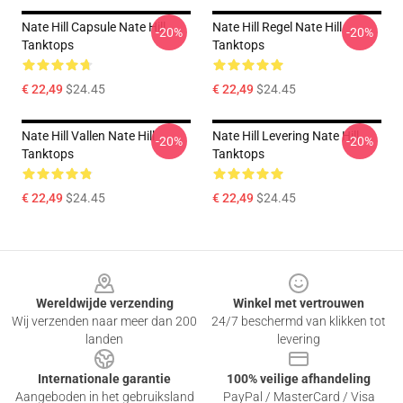
Nate Hill Capsule Nate Hill
Nate Hill Regel Nate Hill
-20%
-20%
Tanktops
Tanktops
€ 22,49
$24.45
€ 22,49
$24.45
Nate Hill Vallen Nate Hill
Nate Hill Levering Nate Hill
-20%
-20%
Tanktops
Tanktops
€ 22,49
$24.45
€ 22,49
$24.45
Footer
Wereldwijde verzending
Winkel met vertrouwen
Wij verzenden naar meer dan 200
24/7 beschermd van klikken tot
landen
levering
Internationale garantie
100% veilige afhandeling
Aangeboden in het gebruiksland
PayPal / MasterCard / Visa