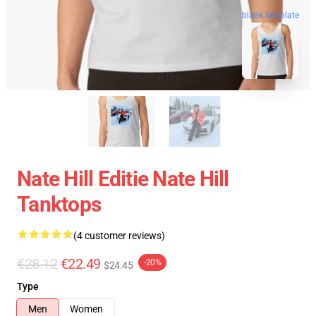
blank template
Nate Hill Editie Nate Hill
Tanktops
(4 customer reviews)
€28.12
€22.49
-20%
$24.45
Type
Men
Women