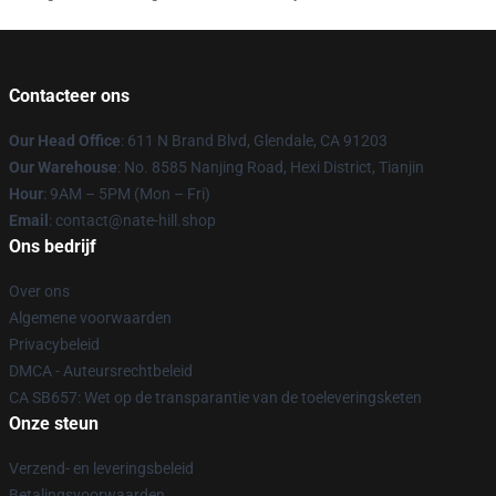
Contacteer ons
Our Head Office
: 611 N Brand Blvd, Glendale, CA 91203
Our Warehouse
: No. 8585 Nanjing Road, Hexi District, Tianjin
Hour
: 9AM – 5PM (Mon – Fri)
Email
: contact@nate-hill.shop
Ons bedrijf
Over ons
Algemene voorwaarden
Privacybeleid
DMCA - Auteursrechtbeleid
CA SB657: Wet op de transparantie van de toeleveringsketen
Onze steun
Verzend- en leveringsbeleid
Betalingsvoorwaarden