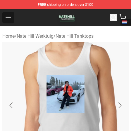
FREE
shipping on orders over $100
Nate Hill Shop - Official Nate Hill Merchandise Store
Open menu
Home
/
Nate Hill Werktuig
/
Nate Hill Tanktops