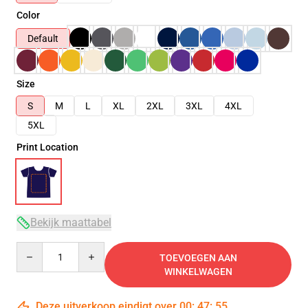
Color
Default
Size
S
M
L
XL
2XL
3XL
4XL
5XL
Print Location
Bekijk maattabel
Quantity
TOEVOEGEN AAN
WINKELWAGEN
Deze uitverkoop eindigt over
00
:
47
:
54