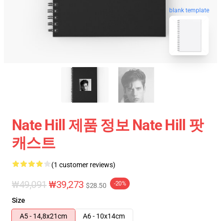
blank template
Nate Hill 제품 정보 Nate Hill 팟
캐스트
(1 customer reviews)
₩49,091
₩39,273
-20%
$28.50
Size
A5 - 14,8x21cm
A6 - 10x14cm