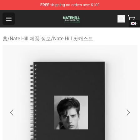
FREE
shipping on orders over $100
Nate Hill Shop - Official Nate Hill Merchandise Store
Open menu
홈
/
Nate Hill 제품 정보
/
Nate Hill 팟캐스트