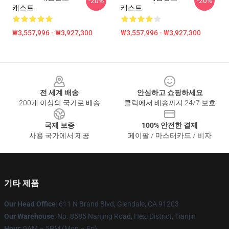
-20%
-20%
캐스트
캐스트
₩3,557,996 - ₩3,927,300
₩3,557,996 - ₩3,927,300
Footer
전 세계 배송
안심하고 쇼핑하세요
200개 이상의 국가로 배송
클릭에서 배송까지 24/7 보호
국제 보증
100% 안전한 결제
사용 국가에서 제공
페이팔 / 마스터카드 / 비자
기타 제품
Our Head Office
: 611 N Brand Blvd, Glendale, CA 91203
Our Warehouse
: No. 8585 Nanjing Road, Hexi District, Tianjin
Hour
: 9AM – 5PM (Mon – Fri)