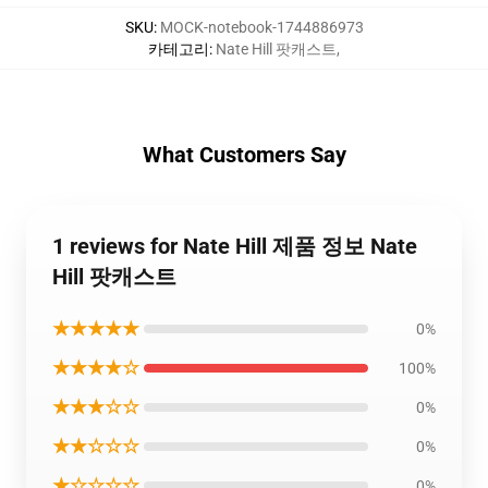
SKU
:
MOCK-notebook-1744886973
카테고리
:
Nate Hill 팟캐스트
,
What Customers Say
1 reviews for Nate Hill 제품 정보 Nate
Hill 팟캐스트
★★★★★
0%
★★★★☆
100%
★★★☆☆
0%
★★☆☆☆
0%
★☆☆☆☆
0%