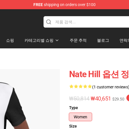
FREE
shipping on orders over $100
쇼핑
카테고리별 쇼핑
주문 추적
블로그
연락
Nate Hill 옵션 
(1 customer reviews
₩50,814
₩40,651
$29.50
Type
Women
Size