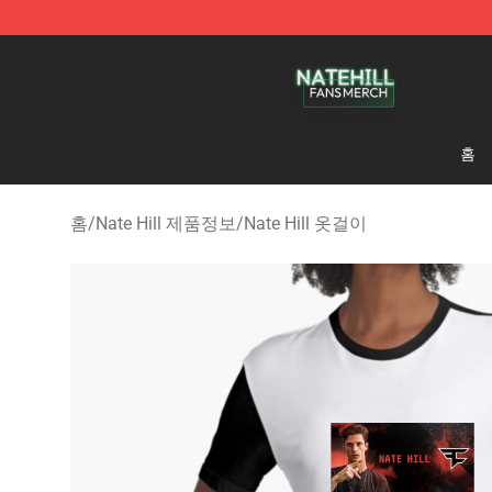
Nate Hill Shop - Official Nate Hill Merchandise Store
홈
홈
/
Nate Hill 제품정보
/
Nate Hill 옷걸이