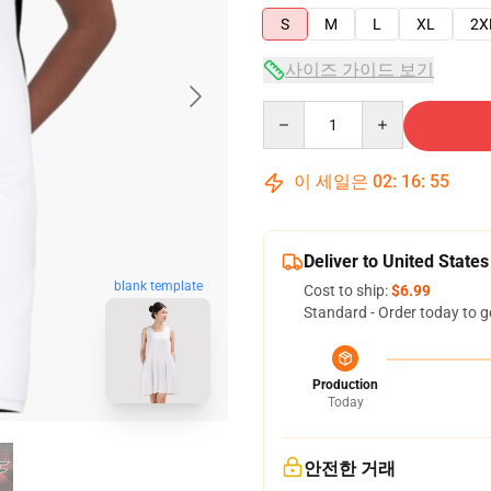
S
M
L
XL
2X
사이즈 가이드 보기
Quantity
이 세일은
02
:
16
:
54
Deliver to United States
blank template
Cost to ship:
$6.99
Standard - Order today to g
Production
Today
안전한 거래