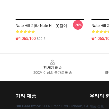
-20%
Nate Hill 기타 Nate Hill 옷걸이
Nate Hil
₩4,065,100
₩4,065,1
$29.5
Footer
전 세계 배송
200개 이상의 국가로 배송
클
기타 제품
우리의 
Our Head Office
: 611 N Brand Blvd, Glendale, CA
제품 정보