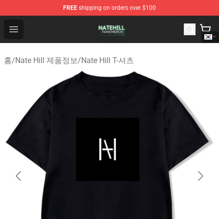
FREE
shipping on orders over $100
Nate Hill Shop - Official Nate Hill Merchandise Store
Open menu
홈
/
Nate Hill 제품정보
/
Nate Hill T-셔츠