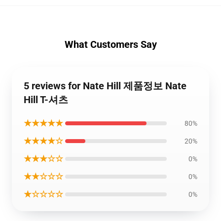
What Customers Say
5 reviews for Nate Hill 제품정보 Nate
Hill T-셔츠
★★★★★
80%
★★★★☆
20%
★★★☆☆
0%
★★☆☆☆
0%
★☆☆☆☆
0%