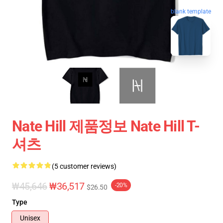
blank template
Nate Hill 제품정보 Nate Hill T-
셔츠
(5 customer reviews)
₩45,646
₩36,517
-20%
$26.50
Type
Unisex