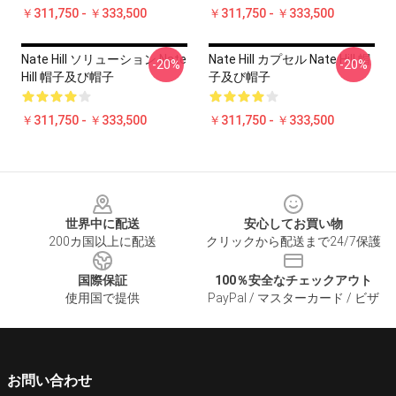
￥311,750 - ￥333,500
￥311,750 - ￥333,500
Nate Hill ソリューション Nate
Nate Hill カプセル Nate Hill 帽
-20%
-20%
Hill 帽子及び帽子
子及び帽子
￥311,750 - ￥333,500
￥311,750 - ￥333,500
Footer
世界中に配送
安心してお買い物
200カ国以上に配送
クリックから配送まで24/7保護
国際保証
100％安全なチェックアウト
使用国で提供
PayPal / マスターカード / ビザ
お問い合わせ