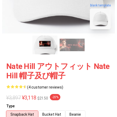
blank template
Nate Hill アウトフィット Nate
Hill 帽子及び帽子
(4 customer reviews)
¥3,897
¥3,118
-20%
$21.50
Type
Snapback Hat
Bucket Hat
Beanie