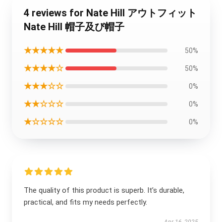
4 reviews for Nate Hill アウトフィット
Nate Hill 帽子及び帽子
★★★★★
50%
★★★★☆
50%
★★★☆☆
0%
★★☆☆☆
0%
★☆☆☆☆
0%
The quality of this product is superb. It’s durable,
practical, and fits my needs perfectly.