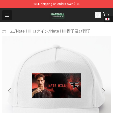
FREE
shipping on orders over $100
Nate Hill Shop - Official Nate Hill Merchandise Store
Open menu
ホーム
/
Nate Hill ログイン
/
Nate Hill 帽子及び帽子