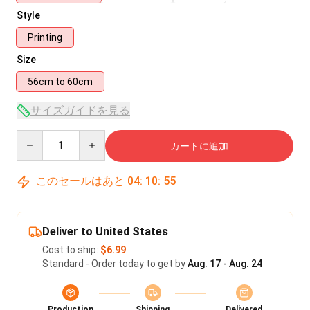
Style
Printing
Size
56cm to 60cm
サイズガイドを見る
Quantity
カートに追加
このセールはあと
04
:
10
:
55
Deliver to United States
Cost to ship:
$6.99
Standard - Order today to get by
Aug. 17 - Aug. 24
Production
Shipping
Delivered