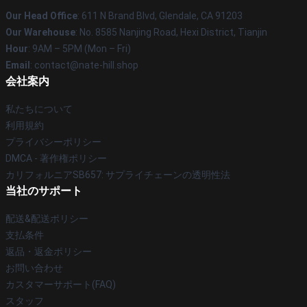
Our Head Office
: 611 N Brand Blvd, Glendale, CA 91203
Our Warehouse
: No. 8585 Nanjing Road, Hexi District, Tianjin
Hour
: 9AM – 5PM (Mon – Fri)
Email
: contact@nate-hill.shop
会社案内
私たちについて
利用規約
プライバシーポリシー
DMCA - 著作権ポリシー
カリフォルニアSB657: サプライチェーンの透明性法
当社のサポート
配送&配送ポリシー
支払条件
返品・返金ポリシー
お問い合わせ
カスタマーサポート(FAQ)
スタッフ