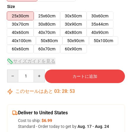
Size
25x30cm
25x60cm
30x50cm
30x60cm
30x70cm
30x80cm
30x90cm
35x44cm
40x60cm
40x70cm
40x80cm
40x90cm
40x100cm
50x80cm
50x90cm
50x100cm
60x60cm
60x70cm
60x90cm
サイズガイドを見る
Quantity
カートに追加
このセールはあと
03
:
28
:
53
Deliver to United States
Cost to ship:
$6.99
Standard - Order today to get by
Aug. 17 - Aug. 24