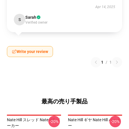
Apr 14, 2025
Sarah
S
Verified owner
Write your review
1
/
1
最高の売り手製品
Nate Hill スレッド Nate Hill パ
Nate Hill ギヤ Nate Hill パーカ
-20%
-20%
ーカー
ー