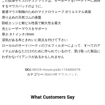
この拡張サイズのデスクマットは、キーボードをパーティーに招待
するマウスパッドのように、
最適マウス制御のためのマイクロウェーブ ポリエステル表面
滑り止めの天然ゴムの基盤
防眩エッジと耐ピル性面で耐久性を最大
光とレーザーマウスをサポート
厚さ: 0.1 インチ/3mm
湿気がある布ときれいに斑点を付けて下さい
ローカルのサードパーティのフルフィルダーによって、すべてのア
イテムがあなただけのために作られているので、受け取った製品に
わずかなバリアンスがあるかもしれません
SKU
:
MOCK-mouse-pads-1744886978
カテゴリー
:
Nate Hill マウスパッド
,
What Customers Say