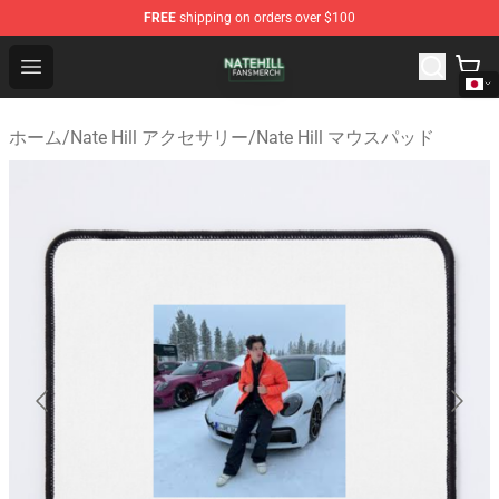
FREE
shipping on orders over $100
Nate Hill Shop - Official Nate Hill Merchandise Store
Open menu
ホーム
/
Nate Hill アクセサリー
/
Nate Hill マウスパッド