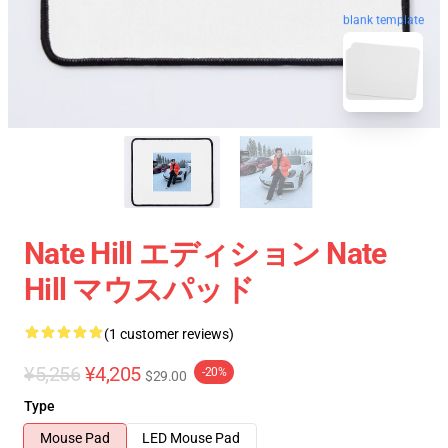
blank template
Nate Hill エディション Nate
Hill マウスパッド
(1 customer reviews)
¥5,256
¥4,205
-20%
$29.00
Type
Mouse Pad
LED Mouse Pad