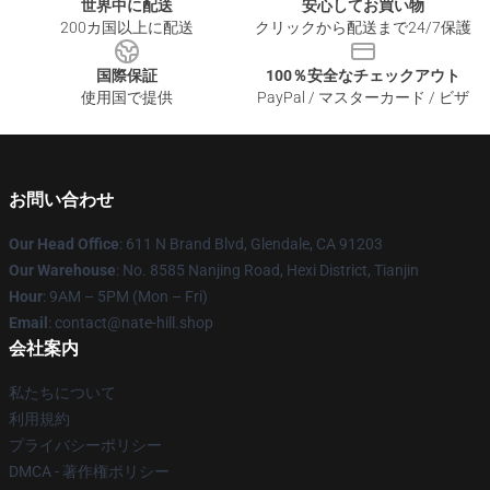
世界中に配送
安心してお買い物
200カ国以上に配送
クリックから配送まで24/7保護
国際保証
100％安全なチェックアウト
使用国で提供
PayPal / マスターカード / ビザ
お問い合わせ
Our Head Office
: 611 N Brand Blvd, Glendale, CA 91203
Our Warehouse
: No. 8585 Nanjing Road, Hexi District, Tianjin
Hour
: 9AM – 5PM (Mon – Fri)
Email
: contact@nate-hill.shop
会社案内
私たちについて
利用規約
プライバシーポリシー
DMCA - 著作権ポリシー