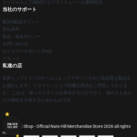
カリフォルニアSB657: サプライチェーンの透明性法
当社のサポート
配送&配送ポリシー
支払条件
返品・返金ポリシー
お問い合わせ
カスタマーサポート(FAQ)
スタッフ
私達の店
世界トップクラスのチームによってデザインされた高品質な製品を
お届けします。 スタイリッシュで綺麗な商品をご用意しておりま
す。 これは、個々のスタイルを表示するだけでなく、他の人とあな
たの個性を共有するためのものです。
UNLOCK
© Nate Hill Shop - Official Nate Hill Merchandise Store 2026 all rights
10% OFF
reserved