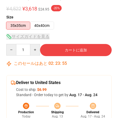
¥4,522
¥3,618
-20%
$24.95
Size
35x35cm
40x40cm
サイズガイドを見る
Quantity
カートに追加
このセールはあと
02
:
23
:
54
Deliver to United States
Cost to ship:
$6.99
Standard - Order today to get by
Aug. 17 - Aug. 24
Production
Shipping
Delivered
Today
Aug. 13
Aug. 17 - Aug. 24