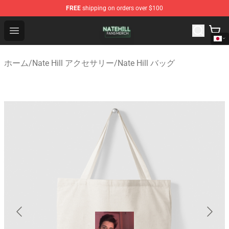
FREE
shipping on orders over $100
Nate Hill Shop - Official Nate Hill Merchandise Store
Open menu
ホーム
/
Nate Hill アクセサリー
/
Nate Hill バッグ