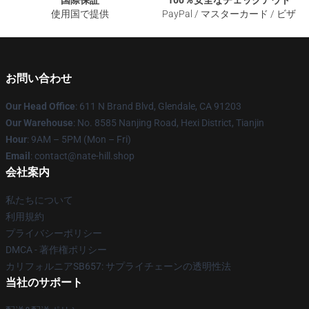
国際保証
100％安全なチェックアウト
使用国で提供
PayPal / マスターカード / ビザ
お問い合わせ
Our Head Office
: 611 N Brand Blvd, Glendale, CA 91203
Our Warehouse
: No. 8585 Nanjing Road, Hexi District, Tianjin
Hour
: 9AM – 5PM (Mon – Fri)
Email
: contact@nate-hill.shop
会社案内
私たちについて
利用規約
プライバシーポリシー
DMCA - 著作権ポリシー
カリフォルニアSB657: サプライチェーンの透明性法
当社のサポート