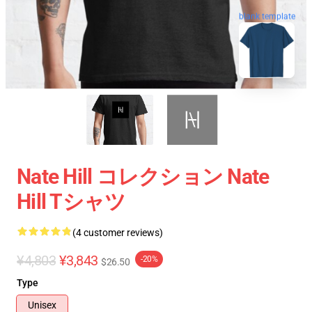
blank template
Nate Hill コレクション Nate
Hill Tシャツ
(4 customer reviews)
¥4,803
¥3,843
-20%
$26.50
Type
Unisex