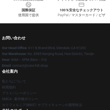
国際保証
100％安全なチェックアウト
使用国で提供
PayPal / マスターカード / ビザ
お問い合わせ
Our Head Office
: 611 N Brand Blvd, Glendale, CA 91203
Our Warehouse
: No. 8585 Nanjing Road, Hexi District, Tianjin
Hour
: 9AM – 5PM (Mon – Fri)
Email
: contact@nate-hill.shop
会社案内
私たちについて
利用規約
プライバシーポリシー
DMCA - 著作権ポリシー
カリフォルニアSB657: サプライチェーンの透明性法