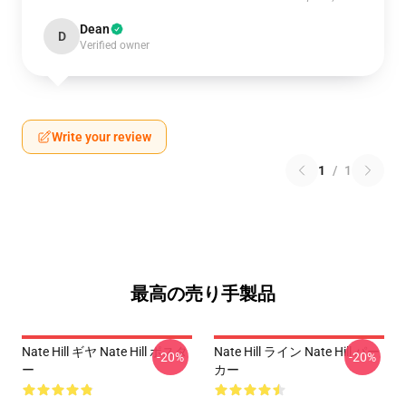
Dean
D
Verified owner
Write your review
1
/
1
最高の売り手製品
Nate Hill ギヤ Nate Hill ポスタ
Nate Hill ライン Nate Hill パー
-20%
-20%
ー
カー