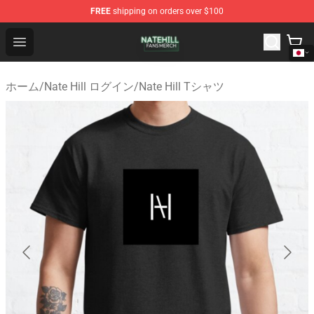
FREE
shipping on orders over $100
Nate Hill Shop - Official Nate Hill Merchandise Store
Open menu
ホーム
/
Nate Hill ログイン
/
Nate Hill Tシャツ