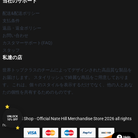
当社のサポート
配送&配送ポリシー
支払条件
返品・返金ポリシー
お問い合わせ
カスタマーサポート(FAQ)
スタッフ
私達の店
世界トップクラスのチームによってデザインされた高品質な製品を
お届けします。 スタイリッシュで綺麗な商品をご用意しておりま
す。 これは、個々のスタイルを表示するだけでなく、他の人とあな
たの個性を共有するためのものです。
UNLOCK
© Nate Hill Shop - Official Nate Hill Merchandise Store 2026 all rights
10% OFF
reserved
Help