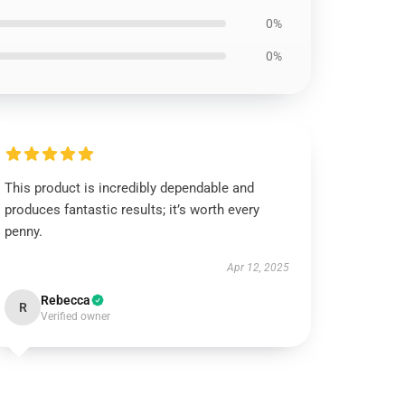
0%
0%
This product is incredibly dependable and
produces fantastic results; it’s worth every
penny.
Apr 12, 2025
Rebecca
R
Verified owner