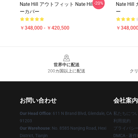
-20%
Nate Hill アウトフィット Nate Hill ピロ
Nate Hi
ーカバー
ー
￥348,000 - ￥420,500
￥348,000
Footer
世界中に配送
200カ国以上に配送
クリ
お問い合わせ
会社案内
Our Head Office
: 611 N Brand Blvd, Glendale, CA
私たちにつ
91203
利用規約
Our Warehouse
: No. 8585 Nanjing Road, Hexi
プライバシ
District, Tianjin
DMCA - 