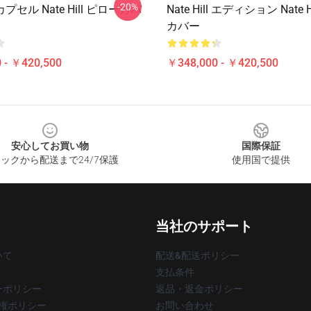
-20%
ll カプセル Nate Hill ピローカバ
Nate Hill エディション Nate 
カバー
 - ￥420,500
￥348,000 - ￥420,500
安心してお買い物
国際保証
ックから配送まで24/7保護
使用国で提供
当社のサポート
いて
配送&配送ポリシー
支払条件
ーポリシー
返品・返金ポリシー
著作権ポリシー
お問い合わせ