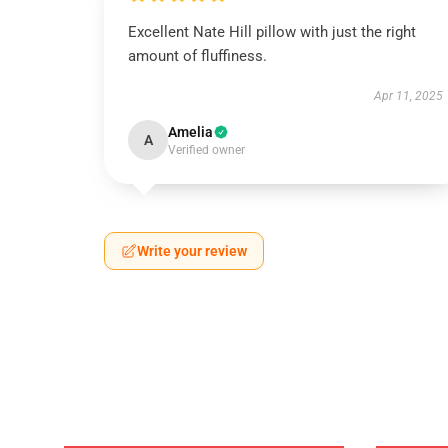
Excellent Nate Hill pillow with just the right
amount of fluffiness.
Apr 11, 2025
Amelia
A
Verified owner
Write your review