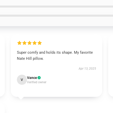
Super comfy and holds its shape. My favorite
Nate Hill pillow.
Apr 13, 2025
Vance
V
Verified owner