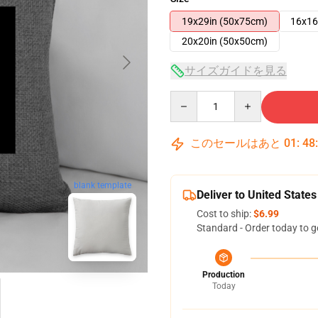
19x29in (50x75cm)
16x16
20x20in (50x50cm)
サイズガイドを見る
Quantity
このセールはあと
01
:
48
blank template
Deliver to United States
Cost to ship:
$6.99
Standard - Order today to g
Production
Today