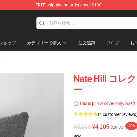
FREE
shipping on orders over $100
ショップ
カテゴリーで購入
注文追跡
ブログ
お
バー
Nate Hill コ
ー
This is pillow cover only, insert
(4 customer reviews
¥5,256
¥4,205
-20%
$29.00
Size