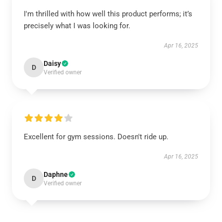
I'm thrilled with how well this product performs; it’s
precisely what I was looking for.
Apr 16, 2025
Daisy
D
Verified owner
Excellent for gym sessions. Doesn't ride up.
Apr 16, 2025
Daphne
D
Verified owner