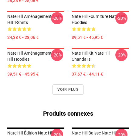
24,38 € - 28,06 €
Nate Hill Aménagement Nate
Nate Hill Fourniture Nate Hill
-20%
-20%
Hill T-Shirts
Hoodies
24,38 € - 28,06 €
39,51 € - 45,95 €
Nate Hill Aménagement Nate
Nate Hill Kit Nate Hill
-20%
-20%
Hill Hoodies
Chandails
39,51 € - 45,95 €
37,67 € - 44,11 €
VOIR PLUS
Produits connexes
Nate Hill Édition Nate Hill
Nate Hill Baisse Nate Hill
-20%
-20%