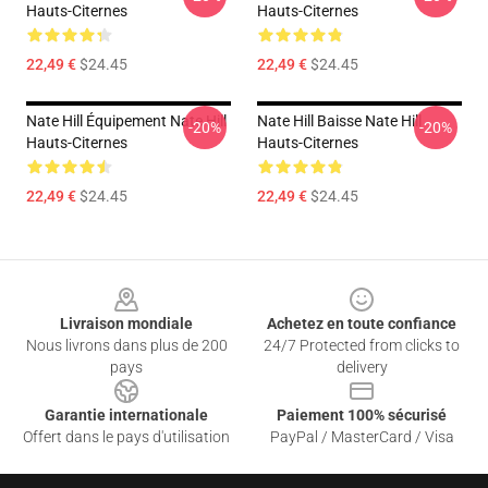
Hauts-Citernes
Hauts-Citernes
22,49 €
$24.45
22,49 €
$24.45
Nate Hill Équipement Nate Hill
Nate Hill Baisse Nate Hill
-20%
-20%
Hauts-Citernes
Hauts-Citernes
22,49 €
$24.45
22,49 €
$24.45
Footer
Livraison mondiale
Achetez en toute confiance
Nous livrons dans plus de 200
24/7 Protected from clicks to
pays
delivery
Garantie internationale
Paiement 100% sécurisé
Offert dans le pays d'utilisation
PayPal / MasterCard / Visa