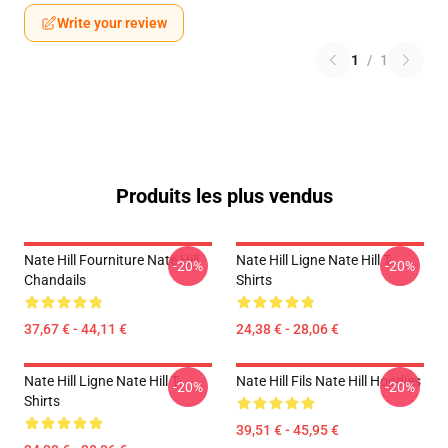
Write your review
1
/
1
Produits les plus vendus
Nate Hill Fourniture Nate Hill
Nate Hill Ligne Nate Hill T-
-20%
-20%
Chandails
Shirts
37,67 € - 44,11 €
24,38 € - 28,06 €
Nate Hill Ligne Nate Hill T-
Nate Hill Fils Nate Hill Hoodies
-20%
-20%
Shirts
39,51 € - 45,95 €