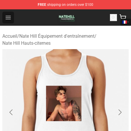
FREE
shipping on orders over $100
Nate Hill Shop - Official Nate Hill Merchandise Store
Open menu
Accueil
/
Nate Hill Équipement d'entraînement
/
Nate Hill Hauts-citernes