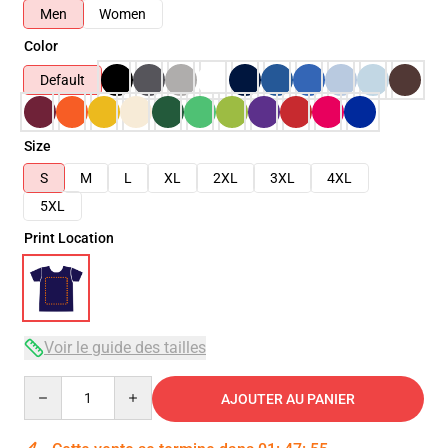
Men
Women
Color
Default
Size
S
M
L
XL
2XL
3XL
4XL
5XL
Print Location
Voir le guide des tailles
Quantity
AJOUTER AU PANIER