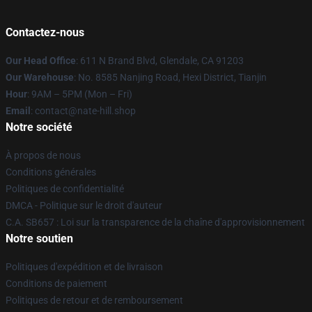
Contactez-nous
Our Head Office
: 611 N Brand Blvd, Glendale, CA 91203
Our Warehouse
: No. 8585 Nanjing Road, Hexi District, Tianjin
Hour
: 9AM – 5PM (Mon – Fri)
Email
: contact@nate-hill.shop
Notre société
À propos de nous
Conditions générales
Politiques de confidentialité
DMCA - Politique sur le droit d'auteur
C.A. SB657 : Loi sur la transparence de la chaîne d'approvisionnement
Notre soutien
Politiques d'expédition et de livraison
Conditions de paiement
Politiques de retour et de remboursement