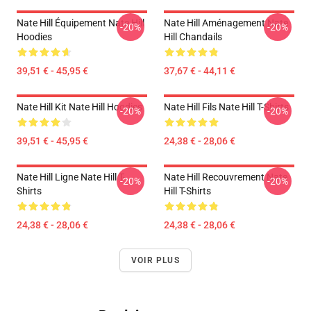
Nate Hill Équipement Nate Hill
Nate Hill Aménagement Nate
-20%
-20%
Hoodies
Hill Chandails
39,51 € - 45,95 €
37,67 € - 44,11 €
Nate Hill Kit Nate Hill Hoodies
Nate Hill Fils Nate Hill T-Shirts
-20%
-20%
39,51 € - 45,95 €
24,38 € - 28,06 €
Nate Hill Ligne Nate Hill T-
Nate Hill Recouvrement Nate
-20%
-20%
Shirts
Hill T-Shirts
24,38 € - 28,06 €
24,38 € - 28,06 €
VOIR PLUS