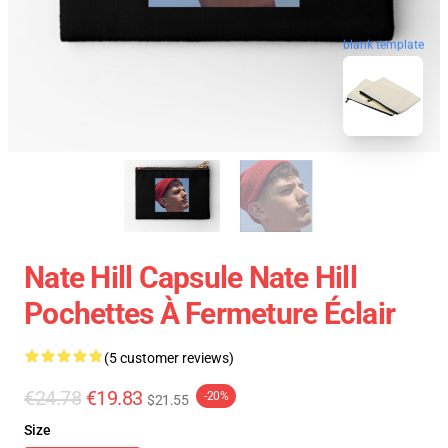
blank template
Nate Hill Capsule Nate Hill
Pochettes À Fermeture Éclair
(5 customer reviews)
€24.78
€19.83
-20%
$21.55
Size