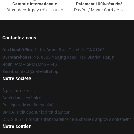
Garantie internationale
Paiement 100% sécurisé
Offert dans le pays d'utilisation
PayPal / MasterCard / Visa
Contactez-nous
Our Head Office
: 611 N Brand Blvd, Glendale, CA 91203
Our Warehouse
: No. 8585 Nanjing Road, Hexi District, Tianjin
Hour
: 9AM – 5PM (Mon – Fri)
Email
: contact@nate-hill.shop
Notre société
À propos de nous
Conditions générales
Politiques de confidentialité
DMCA - Politique sur le droit d'auteur
C.A. SB657 : Loi sur la transparence de la chaîne d'approvisionnement
Notre soutien