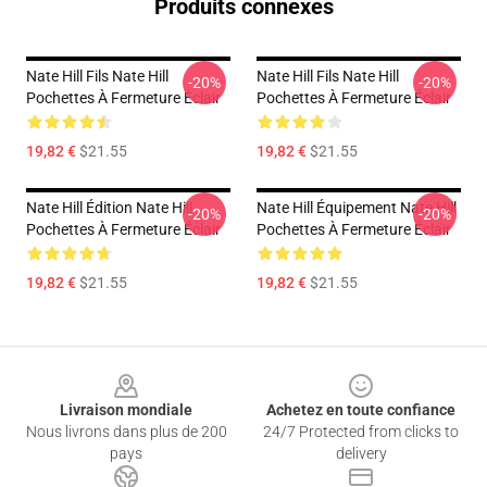
Produits connexes
Nate Hill Fils Nate Hill
Nate Hill Fils Nate Hill
-20%
-20%
Pochettes À Fermeture Éclair
Pochettes À Fermeture Éclair
19,82 €
$21.55
19,82 €
$21.55
Nate Hill Édition Nate Hill
Nate Hill Équipement Nate Hill
-20%
-20%
Pochettes À Fermeture Éclair
Pochettes À Fermeture Éclair
19,82 €
$21.55
19,82 €
$21.55
Footer
Livraison mondiale
Achetez en toute confiance
Nous livrons dans plus de 200
24/7 Protected from clicks to
pays
delivery