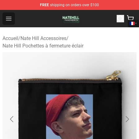
FREE
shipping on orders over $100
Nate Hill Shop - Official Nate Hill Merchandise Store
Open menu
Accueil
/
Nate Hill Accessoires
/
Nate Hill Pochettes à fermeture éclair