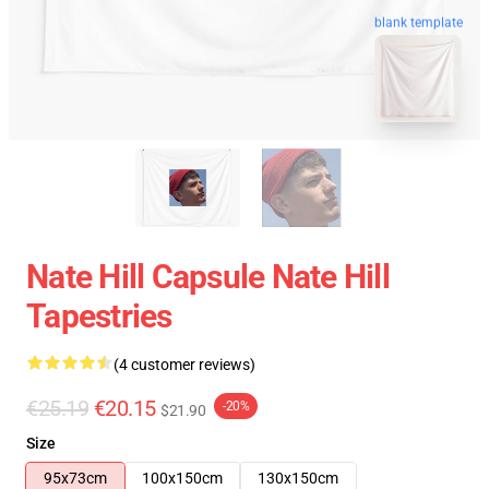
blank template
Nate Hill Capsule Nate Hill
Tapestries
(4 customer reviews)
€25.19
€20.15
-20%
$21.90
Size
95x73cm
100x150cm
130x150cm