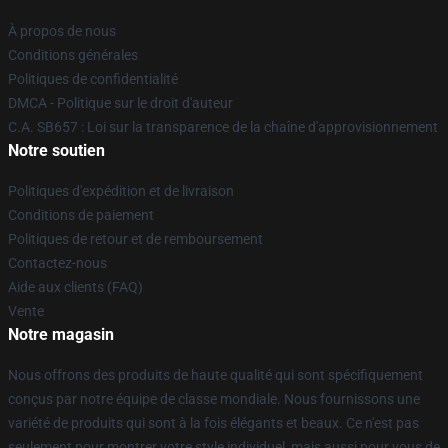
À propos de nous
Conditions générales
Politiques de confidentialité
DMCA - Politique sur le droit d'auteur
C.A. SB657 : Loi sur la transparence de la chaîne d'approvisionnement
Notre soutien
Politiques d'expédition et de livraison
Conditions de paiement
Politiques de retour et de remboursement
Contactez-nous
Aide aux clients (FAQ)
Vente
Notre magasin
Nous offrons des produits de haute qualité qui sont spécifiquement
conçus par notre équipe de classe mondiale. Nous fournissons une
variété de produits qui sont à la fois élégants et beaux. Ce n'est pas
seulement pour montrer votre style individuel, mais aussi pour vous de