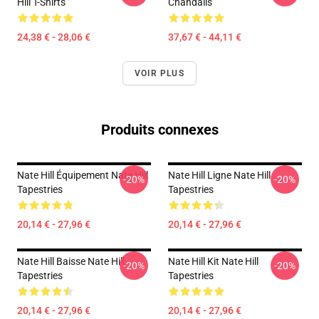
Hill T-Shirts
Chandails
24,38 € - 28,06 €
37,67 € - 44,11 €
VOIR PLUS
Produits connexes
Nate Hill Équipement Nate Hill
Nate Hill Ligne Nate Hill
-20%
-20%
Tapestries
Tapestries
20,14 € - 27,96 €
20,14 € - 27,96 €
Nate Hill Baisse Nate Hill
Nate Hill Kit Nate Hill
-20%
-20%
Tapestries
Tapestries
20,14 € - 27,96 €
20,14 € - 27,96 €