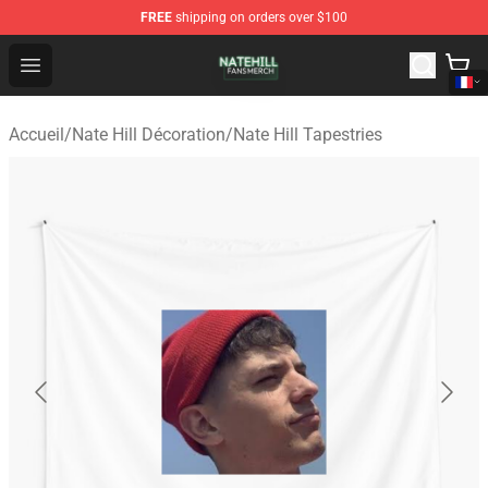
FREE
shipping on orders over $100
Nate Hill Shop - Official Nate Hill Merchandise Store
Open menu
Accueil
/
Nate Hill Décoration
/
Nate Hill Tapestries