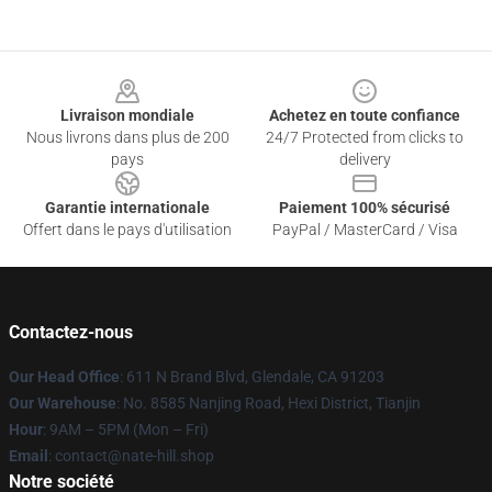
Footer
Livraison mondiale
Achetez en toute confiance
Nous livrons dans plus de 200
24/7 Protected from clicks to
pays
delivery
Garantie internationale
Paiement 100% sécurisé
Offert dans le pays d'utilisation
PayPal / MasterCard / Visa
Contactez-nous
Our Head Office
: 611 N Brand Blvd, Glendale, CA 91203
Our Warehouse
: No. 8585 Nanjing Road, Hexi District, Tianjin
Hour
: 9AM – 5PM (Mon – Fri)
Email
: contact@nate-hill.shop
Notre société