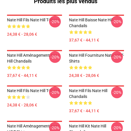
Produits les plus vendus
Nate Hill Fils Nate Hill T-Shirts
Nate Hill Baisse Nate Hill
-20%
-20%
Chandails
24,38 € - 28,06 €
37,67 € - 44,11 €
Nate Hill Aménagement Nate
Nate Hill Fourniture Nate Hill T-
-20%
-20%
Hill Chandails
Shirts
37,67 € - 44,11 €
24,38 € - 28,06 €
Nate Hill Fils Nate Hill T-Shirts
Nate Hill Fils Nate Hill
-20%
-20%
Chandails
24,38 € - 28,06 €
37,67 € - 44,11 €
Nate Hill Aménagement Nate
Nate Hill Kit Nate Hill
-20%
-20%